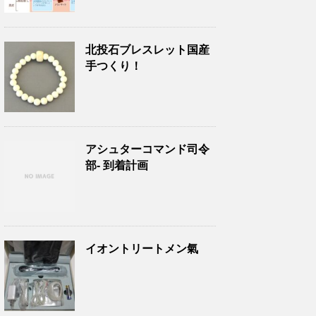
北投石ブレスレット国産
手つくり！
アシュターコマンド司令
部- 到着計画
イオントリートメン氣