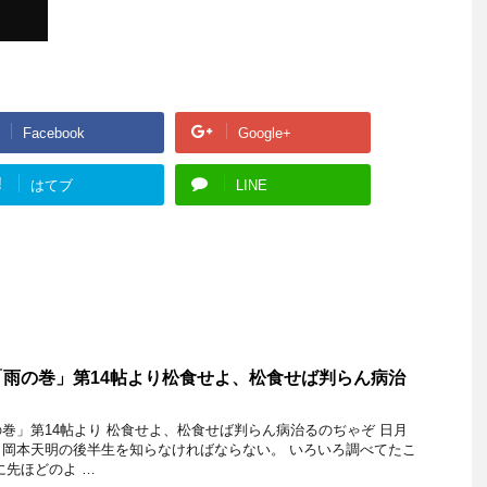
Facebook
Google+
!
はてブ
LINE
雨の巻」第14帖より松食せよ、松食せば判らん病治
巻」第14帖より 松食せよ、松食せば判らん病治るのぢゃぞ 日月
岡本天明の後半生を知らなければならない。 いろいろ調べてたこ
に先ほどのよ …