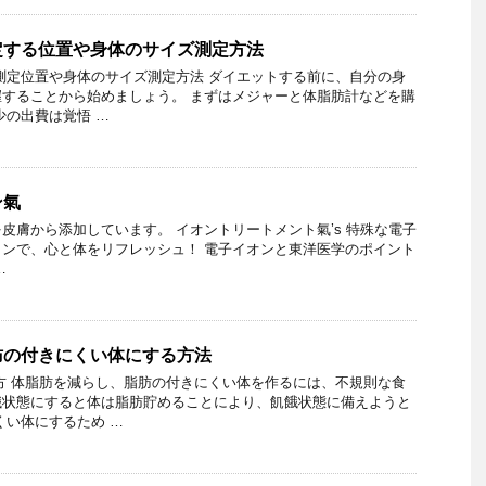
定する位置や身体のサイズ測定方法
測定位置や身体のサイズ測定方法 ダイエットする前に、自分の身
することから始めましょう。 まずはメジャーと体脂肪計などを購
少の出費は覚悟 …
ン氣
皮膚から添加しています。 イオントリートメント氣’s 特殊な電子
ンで、心と体をリフレッシュ！ 電子イオンと東洋医学のポイント
…
肪の付きにくい体にする方法
方 体脂肪を減らし、脂肪の付きにくい体を作るには、不規則な食
餓状態にすると体は脂肪貯めることにより、飢餓状態に備えようと
くい体にするため …