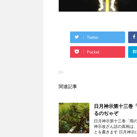
Twitter
B
Pocket
-
関連記事
日月神示第十三巻「
るのぢゃぞ
日月神示第十三巻「雨の
神示改ざん説の真相は、
とを書きます 日月神示