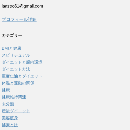
laastro61@gmail.com
プロフィール詳細
カテゴリー
BMIと健康
スピリチュアル
ダイエットと腸内環境
ダイエット方法
亜麻仁油とダイエット
体温と運動の関係
健康
健康維持関連
未分類
産後ダイエット
美容痩身
酵素とは