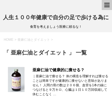
人生１００年健康で自分の足で歩ける為に
食育を考えましょう医療に頼るな！
HOME
>
亜麻仁油とダイエット
>
「 亜麻仁油とダイエット 」 一覧
亜麻仁油で健康的に痩せる？
｜亜麻仁油で痩せる？ 体の構造を理解すれば痩せる
ことは簡単ですが健康的に痩せないと意味がありま
せん！ 人間の骨の数は２０６個、血管を1本の線に
つなげると９万キロ、心臓は１日１０万回収縮して
休むことなく …