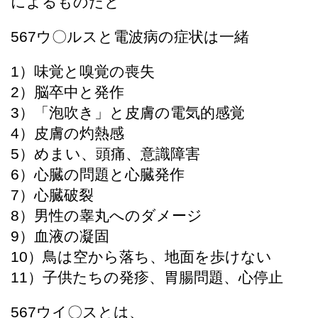
によるものだと
567ウ〇ルスと電波病の症状は一緒
1）味覚と嗅覚の喪失​
2）​​脳卒中と発作
​3）​「泡吹き」と皮膚の電気的感覚 ​
4）皮膚の灼熱感
5）​めまい、頭痛、意識障害
6）心臓の問題と心臓発作
7）​心臓破裂
8）​男性の睾丸へのダメージ
​9）​血液の凝固
​​10）鳥は空から落ち、地面を歩けない
​11）​子供たちの発疹、胃腸問題、心停止
​567ウイ〇スとは、