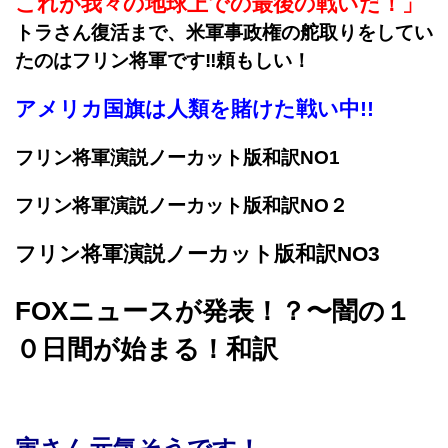
これが我々の地球上での最後の戦いだ！」
トラさん復活まで、米軍事政権の舵取りをしてい
たのはフリン将軍です‼︎頼もしい！
アメリカ国旗は人類を賭けた戦い中!!
フリン将軍演説ノーカット版和訳NO1
フリン将軍演説ノーカット版和訳NO２
フリン将軍演説ノーカット版和訳NO3
FOXニュースが発表！？〜闇の１
０日間が始まる！和訳