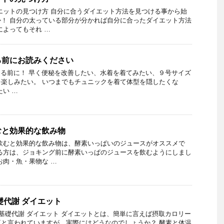
エットの見つけ方 自分に合うダイエット方法を見つける事から始
！ 自分の太っている部分が分かれば自分に合ったダイエット方法
によってもそれ …
る前にお読みください
る前に！ 早く便秘を改善したい、水着を着てみたい、９号サイズ
楽しみたい。 いつまでもチュニックを着て体型を隠したくな
たい …
むと効果的な飲み物
飲むと効果的な飲み物は、酵素いっぱいのジュースがオススメで
る方は、ジョキング前に酵素いっぱのジュースを飲むようにしまし
お肉・魚・果物な …
礎代謝 ダイエット
 基礎代謝 ダイエット ダイエットとは、簡単に言えば摂取カロリー
と言われていますが、実際にはどうなのでしょうか？ 酵素と体温