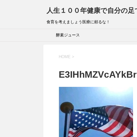
人生１００年健康で自分の足
食育を考えましょう医療に頼るな！
酵素ジュース
HOME
>
E3IHhMZVcAYkB