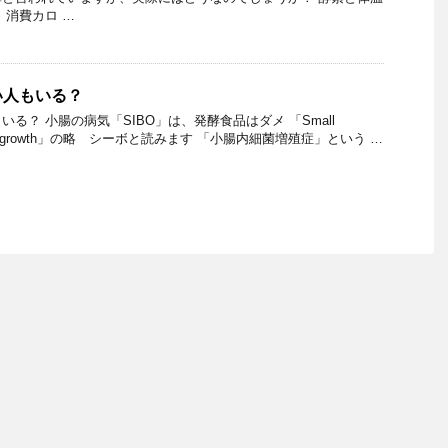
 消費カロ …
い人もいる？
る？ 小腸の病気「SIBO」は、発酵食品はダメ 「Small
erial Overgrowth」の略 シーボと読みます 「小腸内細菌増殖症」という …