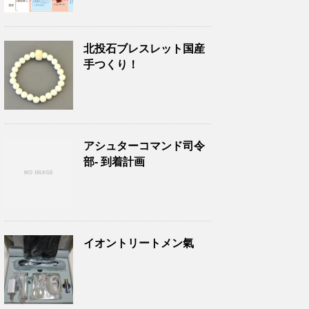
北投石ブレスレット国産
手つくり！
アシュターコマンド司令
部- 到着計画
イオントリートメン氣