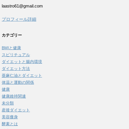
laastro61@gmail.com
プロフィール詳細
カテゴリー
BMIと健康
スピリチュアル
ダイエットと腸内環境
ダイエット方法
亜麻仁油とダイエット
体温と運動の関係
健康
健康維持関連
未分類
産後ダイエット
美容痩身
酵素とは