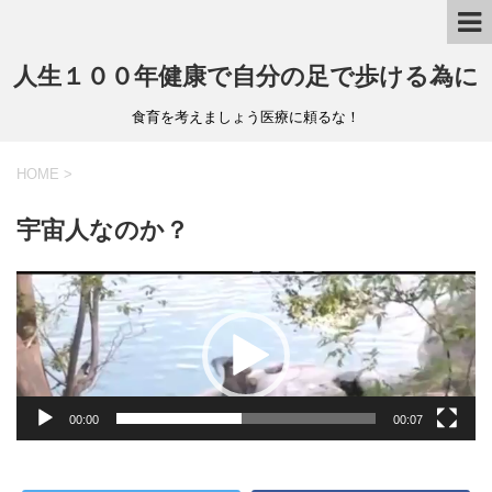
人生１００年健康で自分の足で歩ける為に
食育を考えましょう医療に頼るな！
HOME
>
宇宙人なのか？
動
画
プ
レ
ー
ヤ
ー
00:00
00:07