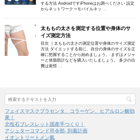
する方法 AndroidですiPhoneはお調べください 設定
からネットワーク⇒モバイルネッ …
太ももの太さを測定する位置や身体のサ
イズ測定方法
目次 ｜太ももの太さの測定位置や身体のサイズ測定
方法 ダイエットする前に、自分の身体のサイズを正
確に把握することから始めましょう。 まずはメジャ
ーと体脂肪計などを購入いたしましょう。 多少の出
費は覚悟 …
フェイスマスクプラセンタ、コラーゲン、ヒアルロン酸効
果！
北投石ブレスレット国産手つくり！
アシュターコマンド司令部- 到着計画
イオントリートメン氣