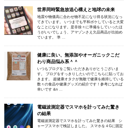
世界同時緊急放送心構えと地球の未来
地震や物価高に合わせ物不足になり得る状況になっ
てきています。 いつまでも平和ボケしていると大変
なことになります。是非徐々に準備をしていったほ
うがいいでしょう、アマゾンさえ欠品商品が出始め
ています。 準 …
健康に良い、無添加やオーガニックこだ
わり商品悩み系＾＾
いつもプログをご覧いただきありがとうございま
す。 ブログをすっきりしたいのでこちらに貼ってお
きます。 超健康オタクが無敵で健康を維持している
数々の食品や健康グッズの紹介です！参考になれば
幸いです &n …
電磁波測定器でスマホを計ってみた驚き
の結果
電磁波測定器でスマホを計ってみた驚きの結果 シ
ャープスマホで検証しました。 スマホを４Gに固定