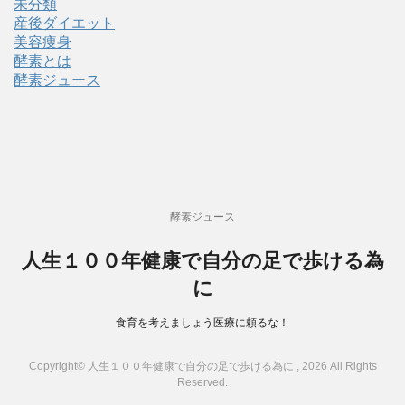
未分類
産後ダイエット
美容痩身
酵素とは
酵素ジュース
酵素ジュース
人生１００年健康で自分の足で歩ける為
に
食育を考えましょう医療に頼るな！
Copyright© 人生１００年健康で自分の足で歩ける為に , 2026 All Rights
Reserved.