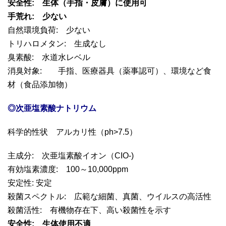
安全性: 生体（手指・皮膚）に使用可
手荒れ: 少ない
自然環境負荷: 少ない
トリハロメタン: 生成なし
臭素酸: 水道水レベル
消臭対象: 手指、医療器具（薬事認可）、環境など食
材（食品添加物）
◎次亜塩素酸ナトリウム
科学的性状 アルカリ性（ph>7.5）
主成分: 次亜塩素酸イオン（CIO-)
有効塩素濃度: 100～10,000ppm
安定性: 安定
殺菌スペクトル: 広範な細菌、真菌、ウイルスの高活性
殺菌活性: 有機物存在下、高い殺菌性を示す
安全性: 生体使用不適