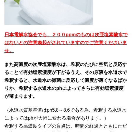
日本電解水協会でも、２００ppmのものは次亜塩素酸水で
はないとの注意喚起がされていますのでご注意くださいま
せ。
また高濃度の次亜塩素酸水は、希釈のたびに空気と反応す
ることで有効塩素濃度が下がるうえ、その原液を水道水で
希釈すると、水道水の雑菌に反応して濃度が薄くなるばか
りか、希釈する水道水のphによってさらに有効塩素濃度
が薄まります。
（水道水質基準値はph5,8～8,6である為、希釈する水道水
によってはphが大幅に変わる場合があります。）
希釈する高濃度タイプの盲点は、時間の経過とともにただ