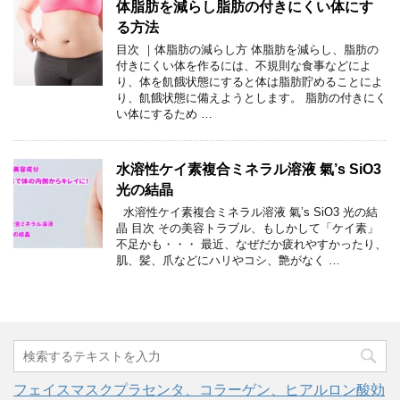
体脂肪を減らし脂肪の付きにくい体にす
る方法
目次 ｜体脂肪の減らし方 体脂肪を減らし、脂肪の
付きにくい体を作るには、不規則な食事などによ
り、体を飢餓状態にすると体は脂肪貯めることによ
り、飢餓状態に備えようとします。 脂肪の付きにく
い体にするため …
水溶性ケイ素複合ミネラル溶液 氣’s SiO3
光の結晶
水溶性ケイ素複合ミネラル溶液 氣’s SiO3 光の結
晶 目次 その美容トラブル、もしかして「ケイ素」
不足かも・・・ 最近、なぜだか疲れやすかったり、
肌、髪、爪などにハリやコシ、艶がなく …
フェイスマスクプラセンタ、コラーゲン、ヒアルロン酸効