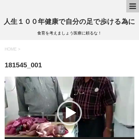
人生１００年健康で自分の足で歩ける為に
食育を考えましょう医療に頼るな！
HOME
>
181545_001
動
画
プ
レ
ー
ヤ
ー