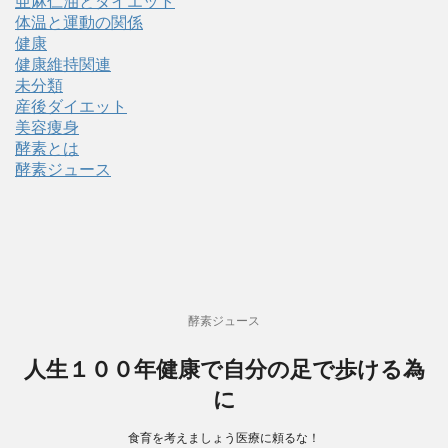
亜麻仁油とダイエット
体温と運動の関係
健康
健康維持関連
未分類
産後ダイエット
美容痩身
酵素とは
酵素ジュース
酵素ジュース
人生１００年健康で自分の足で歩ける為
に
食育を考えましょう医療に頼るな！