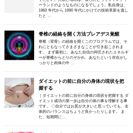
ーランドのようなものになるでしょう。私自身は、
1960 年代から 1990 年代にかけての技術革新を逃し
たと …
脊椎の経絡を開く方法プレアデス覚醒
脊椎（背骨）の経絡を開くこのプログラムでは、そ
れにともなってさまざまなことが引き起こされま
す。 まず最初に、あなた自信の抑圧されたエネルギ
ーが脊椎からとりのぞかれ、あなたという存在がし
っかりと肉体の中 …
ダイエットの前に自分の身体の現状を把
握する
｜ダイエットの前に自分の身体の現状を把握する ダ
イエット成功の第一歩は自分の体の事を理解する事
です。 ◇自分ではお尻が大きいと思っていても、全
体的のバランスはちょうど良かったりします。 ま
た、短期間に …