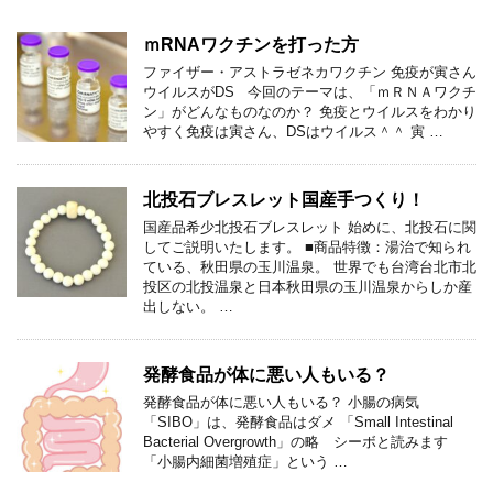
ｍRNAワクチンを打った方
ファイザー・アストラゼネカワクチン 免疫が寅さん
ウイルスがDS 今回のテーマは、「ｍＲＮＡワクチ
ン」がどんなものなのか？ 免疫とウイルスをわかり
やすく免疫は寅さん、DSはウイルス＾＾ 寅 …
北投石ブレスレット国産手つくり！
国産品希少北投石ブレスレット 始めに、北投石に関
してご説明いたします。 ■商品特徴：湯治で知られ
ている、秋田県の玉川温泉。 世界でも台湾台北市北
投区の北投温泉と日本秋田県の玉川温泉からしか産
出しない。 …
発酵食品が体に悪い人もいる？
発酵食品が体に悪い人もいる？ 小腸の病気
「SIBO」は、発酵食品はダメ 「Small Intestinal
Bacterial Overgrowth」の略 シーボと読みます
「小腸内細菌増殖症」という …