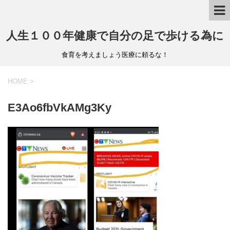
人生１００年健康で自分の足で歩ける為に
食育を考えましょう医療に頼るな！
HOME
>
E3Ao6fbVkAMg3Ky