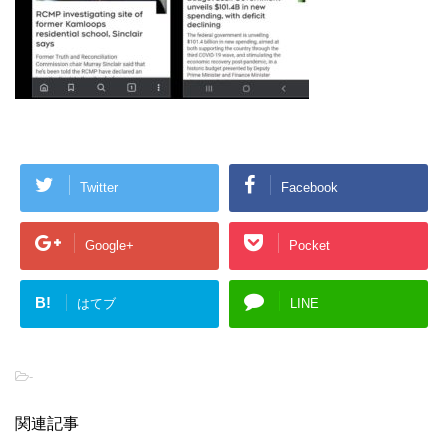
Twitter
Facebook
Google+
Pocket
B!
はてブ
LINE
-
関連記事