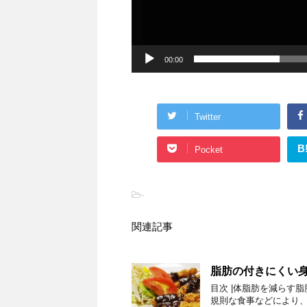
00:00
Twitter
B
Pocket
-
関連記事
脂肪の付きにくい
目次 |体脂肪を減らす
規則な食事などにより