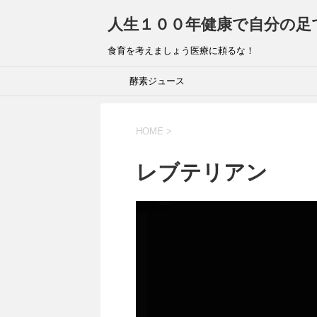
人生１００年健康で自分の足
食育を考えましょう医療に頼るな！
酵素ジュース
HOME
>
レブテリアン
動
画
プ
レ
ー
ヤ
ー