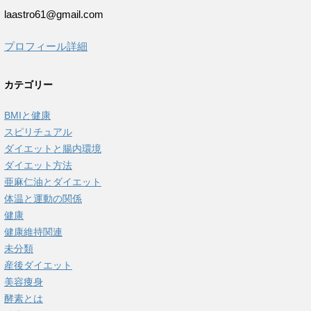
laastro61@gmail.com
プロフィール詳細
カテゴリー
BMIと健康
スピリチュアル
ダイエットと腸内環境
ダイエット方法
亜麻仁油とダイエット
体温と運動の関係
健康
健康維持関連
未分類
産後ダイエット
美容痩身
酵素とは