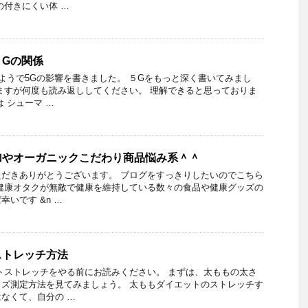
の付きにくい体 …
５Gの関係
みようで5Gの影響を書きました。 ５Gをもっと深く書いてみまし
ますが何度も読み返ししてください。 理解できると思っておりま
 シューマ …
加やオーガニックこだわり商品悩み系＾＾
だきありがとうございます。 ブログをすっきりしたいのでこちら
健康オタクが無敵で健康を維持している数々の食品や健康グッズの
いです &n …
ストレッチ方法
トストレッチをやる前にお読みください。 まずは、太ももの太さ
ズ測定方法を見てみましょう。 太ももダイエットのストレッチす
なくて、自分の …