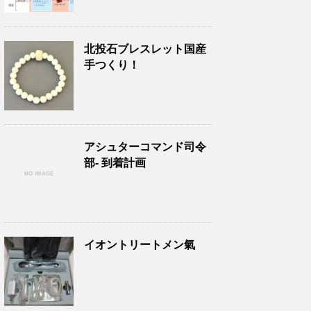
北投石ブレスレット国産
手つくり！
アシュターコマンド司令
部- 到着計画
イオントリートメン氣