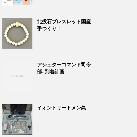
北投石ブレスレット国産
手つくり！
アシュターコマンド司令
部- 到着計画
イオントリートメン氣