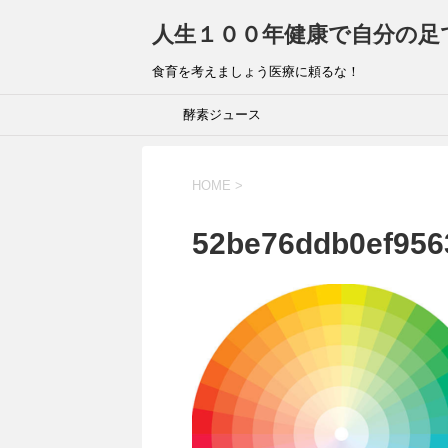
人生１００年健康で自分の足
食育を考えましょう医療に頼るな！
酵素ジュース
HOME
>
52be76ddb0ef956