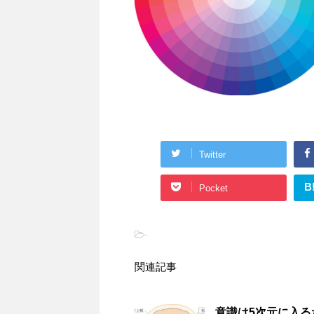
Twitter
B
Pocket
-
関連記事
意識は5次元に入る