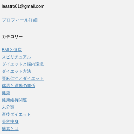
laastro61@gmail.com
プロフィール詳細
カテゴリー
BMIと健康
スピリチュアル
ダイエットと腸内環境
ダイエット方法
亜麻仁油とダイエット
体温と運動の関係
健康
健康維持関連
未分類
産後ダイエット
美容痩身
酵素とは