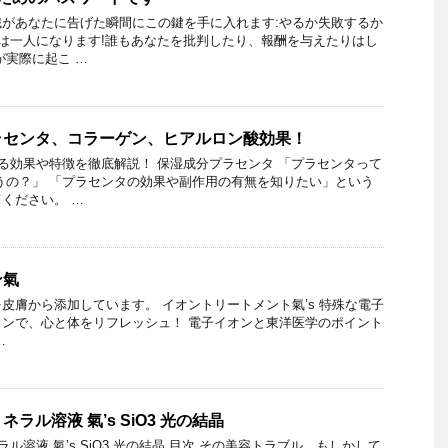
があなたに告げた瞬間にこの鍵を手に入れます:やるか失敗するか
たは一人になります!誰もあなたを批判したり、報酬を与えたりはし
が実際に起こ …
ラセンタ、コラーゲン、ヒアルロン酸効果！
る効果や特徴を徹底解説！ 保湿成分プラセンタ 「プラセンタって
うの？」 「プラセンタの効果や副作用の有無を知りたい」という
ください。 …
ン氣
皮膚から添加しています。 イオントリートメント氣’s 特殊な電子
ンで、心と体をリフレッシュ！ 電子イオンと東洋医学のポイント
…
ラル溶液 氣’s SiO3 光の結晶
溶液 氣’s SiO3 光の結晶 目次 その美容トラブル、もしかして