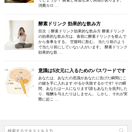
でしょうか？ 酵素と体温も深く関係があります。
消費カロ …
酵素ドリンク 効果的な飲み方
目次 ｜酵素ドリンク効果的な飲み方 酵素ドリンク
の効果的な飲み方は、食前に酵素ドリンクを飲んで
から食事をする。 空腹時に飲む。 当たり前のよう
で当たり前にしていない人がいます。 酵素ドリンク
効果的な飲 …
意識は5次元に入るためのパスワードです
あなたは、あなたの意識があなたに告げた瞬間にこ
の鍵を手に入れます:やるか失敗するかです! その瞬
間、あなたは一人になります!誰もあなたを批判した
り、報酬を与えたりはしません。 しかし、それが実
際に起こ …