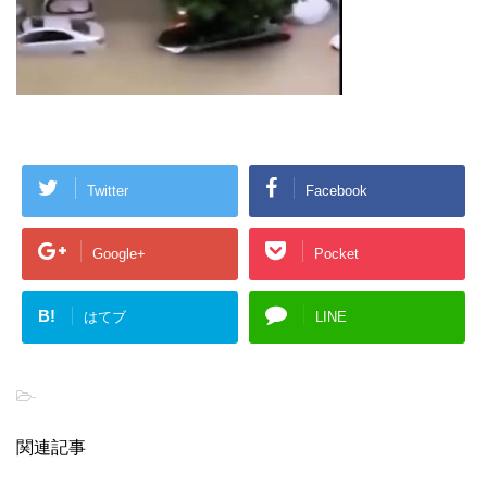
Twitter
Facebook
Google+
Pocket
B!
はてブ
LINE
-
関連記事