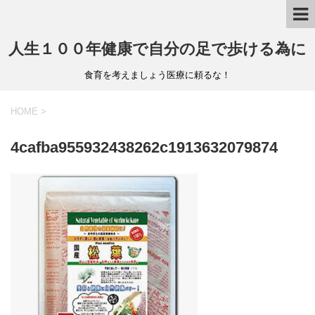
人生１００年健康で自分の足で歩ける為に
食育を考えましょう医療に頼るな！
HOME
>
4cafba955932438262c1913632079874