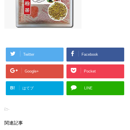
Twitter
Facebook
Google+
Pocket
B!
はてブ
LINE
-
関連記事