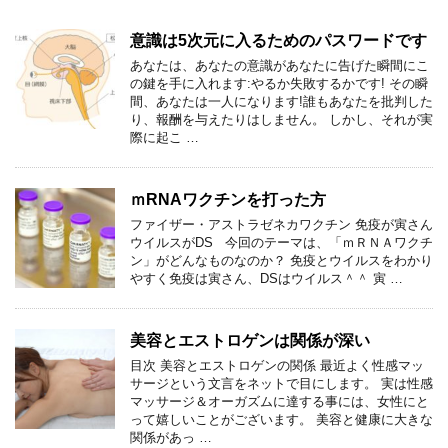
意識は5次元に入るためのパスワードです
あなたは、あなたの意識があなたに告げた瞬間にこ
の鍵を手に入れます:やるか失敗するかです! その瞬
間、あなたは一人になります!誰もあなたを批判した
り、報酬を与えたりはしません。 しかし、それが実
際に起こ …
ｍRNAワクチンを打った方
ファイザー・アストラゼネカワクチン 免疫が寅さん
ウイルスがDS 今回のテーマは、「ｍＲＮＡワクチ
ン」がどんなものなのか？ 免疫とウイルスをわかり
やすく免疫は寅さん、DSはウイルス＾＾ 寅 …
美容とエストロゲンは関係が深い
目次 美容とエストロゲンの関係 最近よく性感マッ
サージという文言をネットで目にします。 実は性感
マッサージ＆オーガズムに達する事には、女性にと
って嬉しいことがございます。 美容と健康に大きな
関係があっ …