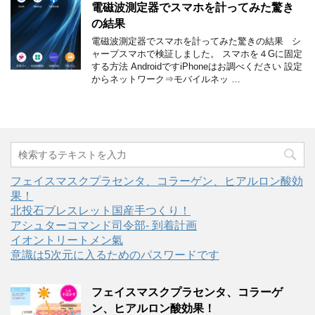
電磁波測定器でスマホを計ってみた驚き
の結果
電磁波測定器でスマホを計ってみた驚きの結果 シ
ャープスマホで検証しました。 スマホを４Gに固定
する方法 AndroidですiPhoneはお調べください 設定
からネットワーク⇒モバイルネッ …
フェイスマスクプラセンタ、コラーゲン、ヒアルロン酸効
果！
北投石ブレスレット国産手つくり！
アシュターコマンド司令部- 到着計画
イオントリートメン氣
意識は5次元に入るためのパスワードです
フェイスマスクプラセンタ、コラーゲ
ン、ヒアルロン酸効果！