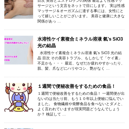
目次 美容とエストロゲンの関係 最近よく性感マッ
サージという文言をネットで目にします。 実は性感
マッサージ＆オーガズムに達する事には、女性にと
って嬉しいことがございます。 美容と健康に大きな
関係があっ …
水溶性ケイ素複合ミネラル溶液 氣’s SiO3
光の結晶
水溶性ケイ素複合ミネラル溶液 氣’s SiO3 光の結
晶 目次 その美容トラブル、もしかして「ケイ素」
不足かも・・・ 最近、なぜだか疲れやすかったり、
肌、髪、爪などにハリやコシ、艶がなく …
１週間で便秘改善をするための食品！
１週間で便秘改善をするための食品！ 一週間便が出
ないのは当たり前、もう１０年以上便秘に悩んでい
ました。 食物繊維や発酵食品を食べないとダメと、
よく言われていますが現実問題どうなんでしょう
か？ 検証して …