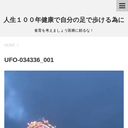
人生１００年健康で自分の足で歩ける為に
食育を考えましょう医療に頼るな！
HOME
>
UFO-034336_001
動
画
プ
レ
ー
ヤ
ー