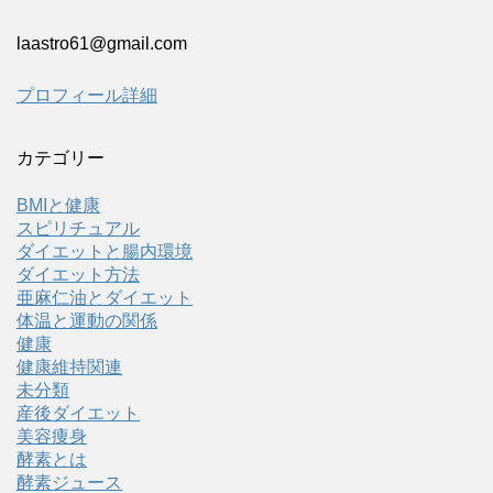
laastro61@gmail.com
プロフィール詳細
カテゴリー
BMIと健康
スピリチュアル
ダイエットと腸内環境
ダイエット方法
亜麻仁油とダイエット
体温と運動の関係
健康
健康維持関連
未分類
産後ダイエット
美容痩身
酵素とは
酵素ジュース