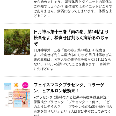
から始めましょう。 基礎体温とダイエットの関係は
ご存知でしょうか？ 低体温ではダイエットどころで
はありません、病弱になってしまいます。 体温を上
げること …
日月神示第十三巻「雨の巻」第14帖より
松食せよ、松食せば判らん病治るのぢゃ
ぞ
日月神示第十三巻「雨の巻」第14帖より 松食せ
よ、松食せば判らん病治るのぢゃぞ 日月神示改ざん
説の真相は、岡本天明の後半生を知らなければなら
ない。 いろいろ調べてたことを書きます 日月神示
に先ほどのよ …
フェイスマスクプラセンタ、コラーゲ
ン、ヒアルロン酸効果！
●プラセンタに期待できる効果や特徴を徹底解説！
保湿成分プラセンタ 「プラセンタって何？」 「ど
のように使うの？」 「プラセンタの効果や副作用の
有無を知りたい」という人はぜひ参考にしてみてく
ださい。 …