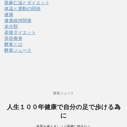
亜麻仁油とダイエット
体温と運動の関係
健康
健康維持関連
未分類
産後ダイエット
美容痩身
酵素とは
酵素ジュース
酵素ジュース
人生１００年健康で自分の足で歩ける為
に
食育を考えましょう医療に頼るな！