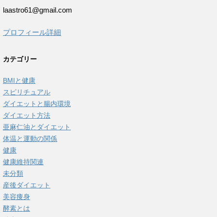
laastro61@gmail.com
プロフィール詳細
カテゴリー
BMIと健康
スピリチュアル
ダイエットと腸内環境
ダイエット方法
亜麻仁油とダイエット
体温と運動の関係
健康
健康維持関連
未分類
産後ダイエット
美容痩身
酵素とは