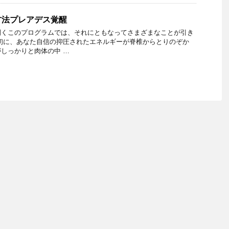
方法プレアデス覚醒
開くこのプログラムでは、それにともなってさまざまなことが引き
初に、あなた自信の抑圧されたエネルギーが脊椎からとりのぞか
しっかりと肉体の中 …