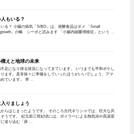
い人もいる？
る？ 小腸の病気「SIBO」は、発酵食品はダメ 「Small
erial Overgrowth」の略 シーボと読みます 「小腸内細菌増殖症」という …
心構えと地球の未来
不足になり得る状況になってきています。 いつまでも平和ボケし
なります。是非徐々に準備をしていったほうがいいでしょう、アマ
めています。 準 …
に入りましょう
からはじまったようです。 そのころ古代ギリシャでは、巨大な共
そうです。 紀元前三世紀頃には、ボイラーによる熱気浴や高温室
に送り込む「床 …