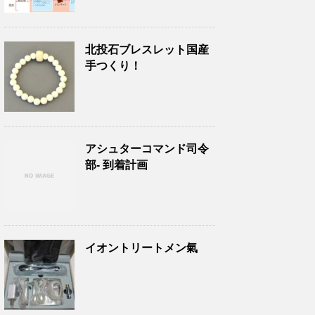
北投石ブレスレット国産
手つくり！
アシュターコマンド司令
部- 到着計画
イオントリートメン氣