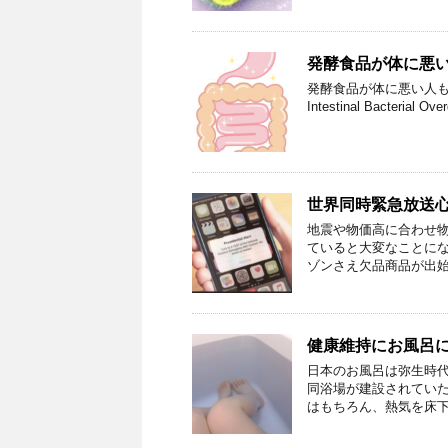
発酵食品が体に悪
発酵食品が体に悪い人もい
Intestinal Bact
世界同時緊急放送
地震や物価高に合わせ物
ていると大変なことに
ゾンさえ欠品商品が出始
健康維持にお風呂
日本のお風呂は弥生時代
同浴場が建設されていた
はもちろん、熱気を床下