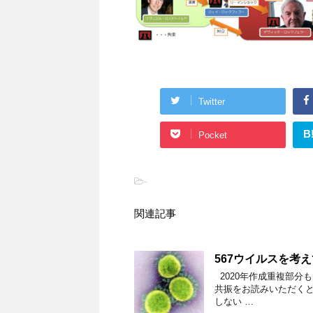
Twitter
B
Pocket
-
関連記事
567ウイルスを考
2020年作成重複部分
共振をお読みいただくと
しない …