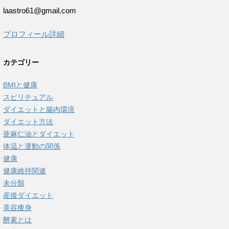
laastro61@gmail.com
プロフィール詳細
カテゴリー
BMIと健康
スピリチュアル
ダイエットと腸内環境
ダイエット方法
亜麻仁油とダイエット
体温と運動の関係
健康
健康維持関連
未分類
産後ダイエット
美容痩身
酵素とは