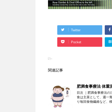
Twitter
B
Pocket
-
関連記事
肥満食事療法 体重
目次 ｜肥満食事療法の
食は主菜として、週一
り毎回食物繊維など、根