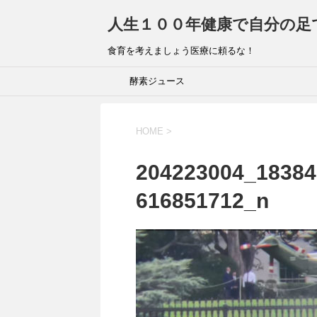
人生１００年健康で自分の足
食育を考えましょう医療に頼るな！
酵素ジュース
HOME
>
204223004_18384
616851712_n