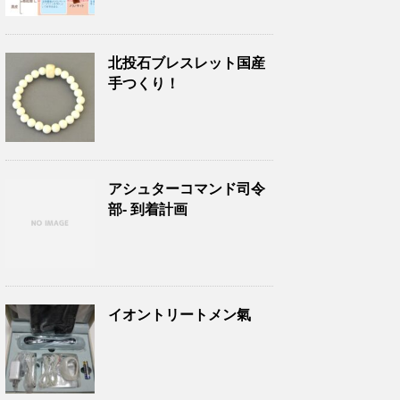
北投石ブレスレット国産
手つくり！
アシュターコマンド司令
部- 到着計画
イオントリートメン氣