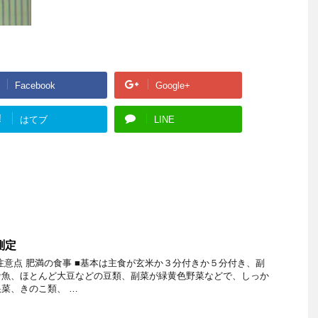
Facebook
Google+
!
はてブ
LINE
測定
注意点 肥満の食事 ■基本は主食が玄米か３分付きか５分付き、副
青魚、ほとんど大豆などの豆類、副菜が緑黄色野菜などで、しっか
菜、きのこ類、 …