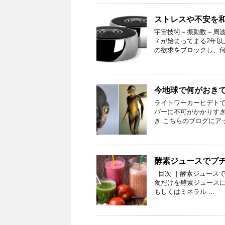
ストレスや不安を
宇宙技術～振動数～周波
７が始まってまる2年以
の欲求をブロックし、何
今地球で何がおき
ライトワーカーヒデトで
バーに不可がかかりすぎ
き こちらのブログにア
酵素ジュースでプ
目次 ｜酵素ジュースで
食だけを酵素ジュースに
もしくはミネラル …