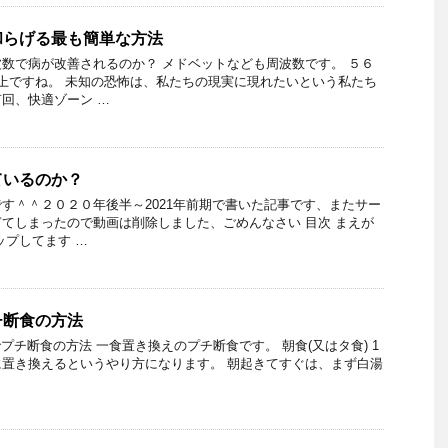
和らげる最も簡単な方法
数で病が改善されるのか？ メドベットなども周波数です。 ５６
上ですね。 未知の恐怖は、私たちの現実に現れたいという私たち
回、快適ゾーン …
ているのか？
す＾＾２０２０年後半～2021年前期で書いた記事です、またサー
てしまったので動画は削除しました、ごめんなさい 目次 まえが
ップしてます …
チ断食の方法
プチ断食の方法 一食置き換えのプチ断食です。 朝食(又はタ食) 1
置き換えるというやり方になります。 朝起きてすぐは、まず白湯