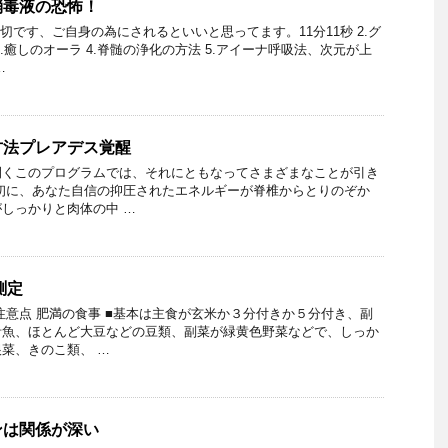
消毒液の恐怖！
切です、ご自身の為にされるといいと思ってます。11分11秒 2.グ
.癒しのオーラ 4.脊髄の浄化の方法 5.アイーナ呼吸法、次元が上
…
方法プレアデス覚醒
開くこのプログラムでは、それにともなってさまざまなことが引き
初に、あなた自信の抑圧されたエネルギーが脊椎からとりのぞか
しっかりと肉体の中 …
測定
注意点 肥満の食事 ■基本は主食が玄米か３分付きか５分付き、副
青魚、ほとんど大豆などの豆類、副菜が緑黄色野菜などで、しっか
菜、きのこ類、 …
ンは関係が深い