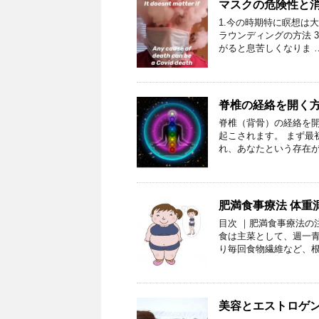
マスクの危険性と
1.今の時期特に瞑想は大
ラウンディングの方法 3
がると息苦しくなりま 
脊椎の経絡を開く
脊椎（背骨）の経絡を
起こされます。 まず最
れ、あなたという存在が
肥満食事療法 体重
目次 ｜肥満食事療法の
食は主菜として、週一
り毎回食物繊維など、根
美容とエストロゲ