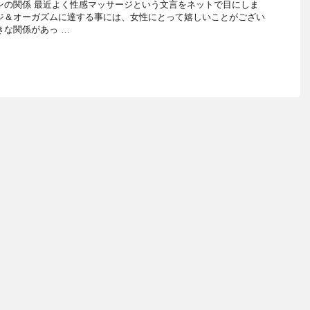
ンの関係 最近よく性感マッサージという文言をネットで目にしま
ジ＆オーガズムに達する事には、女性にとって嬉しいことがござい
きな関係があっ …