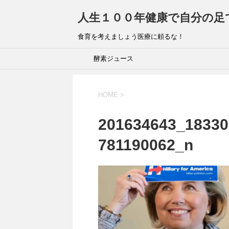
人生１００年健康で自分の足
食育を考えましょう医療に頼るな！
酵素ジュース
HOME
>
201634643_18330
781190062_n