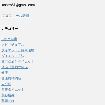
laastro61@gmail.com
プロフィール詳細
カテゴリー
BMIと健康
スピリチュアル
ダイエットと腸内環境
ダイエット方法
亜麻仁油とダイエット
体温と運動の関係
健康
健康維持関連
未分類
産後ダイエット
美容痩身
酵素とは