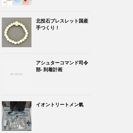
北投石ブレスレット国産
手つくり！
アシュターコマンド司令
部- 到着計画
イオントリートメン氣