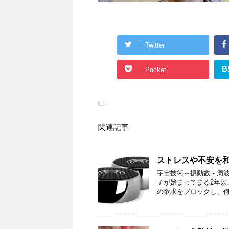
Twitter
B
Pocket
-
関連記事
ストレスや不安を
宇宙技術～振動数～周波
７が始まってまる2年以
の欲求をブロックし、何