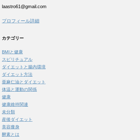
laastro61@gmail.com
プロフィール詳細
カテゴリー
BMIと健康
スピリチュアル
ダイエットと腸内環境
ダイエット方法
亜麻仁油とダイエット
体温と運動の関係
健康
健康維持関連
未分類
産後ダイエット
美容痩身
酵素とは