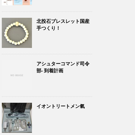
北投石ブレスレット国産
手つくり！
アシュターコマンド司令
部- 到着計画
イオントリートメン氣