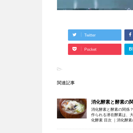
Twitter
B
Pocket
-
関連記事
消化酵素と酵素の
消化酵素と酵素の関係？
作られる潜在酵素は、大
化酵素 目次 ｜消化酵素