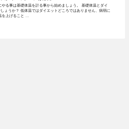
にやる事は基礎体温を計る事から始めましょう。 基礎体温とダイ
しょうか？ 低体温ではダイエットどころではありません、病弱に
温を上げること …