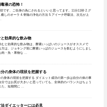
消毒液の恐怖！
切です、ご自身の為にされるといいと思ってます。11分11秒 2.グ
.癒しのオーラ 4.脊髄の浄化の方法 5.アイーナ呼吸法、次元が上
…
むと効果的な飲み物
飲むと効果的な飲み物は、酵素いっぱいのジュースがオススメで
る方は、ジョキング前に酵素いっぱのジュースを飲むようにしまし
お肉・魚・果物な …
自分の身体の現状を把握する
の身体の現状を把握する ダイエット成功の第一歩は自分の体の事
自分ではお尻が大きいと思っていても、全体的のバランスはちょう
また、短期間に …
方法ダイエッターには必見