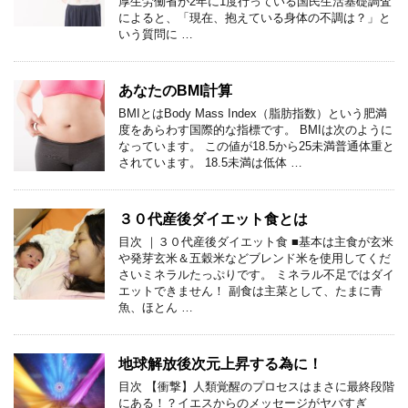
厚生労働省が2年に1度行っている国民生活基礎調査
によると、「現在、抱えている身体の不調は？」と
いう質問に …
あなたのBMI計算
BMIとはBody Mass Index（脂肪指数）という肥満
度をあらわす国際的な指標です。 BMIは次のように
なっています。 この値が18.5から25未満普通体重と
されています。 18.5未満は低体 …
３０代産後ダイエット食とは
目次 ｜３０代産後ダイエット食 ■基本は主食が玄米
や発芽玄米＆五穀米などブレンド米を使用してくだ
さいミネラルたっぷりです。 ミネラル不足ではダイ
エットできません！ 副食は主菜として、たまに青
魚、ほとん …
地球解放後次元上昇する為に！
目次 【衝撃】人類覚醒のプロセスはまさに最終段階
にある！？イエスからのメッセージがヤバすぎ