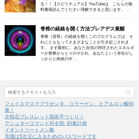
る！！【スピリチュアル】YouTubeは こちらの無
料書籍読んでください理解できると思います。 …
脊椎の経絡を開く方法プレアデス覚醒
脊椎（背骨）の経絡を開くこのプログラムでは、そ
れにともなってさまざまなことが引き起こされま
す。 まず最初に、あなた自信の抑圧されたエネルギ
ーが脊椎からとりのぞかれ、あなたという存在がし
っかりと肉体の中 …
フェイスマスクプラセンタ、コラーゲン、ヒアルロン酸効
果！
北投石ブレスレット国産手つくり！
アシュターコマンド司令部- 到着計画
イオントリートメン氣
意識は5次元に入るためのパスワードです