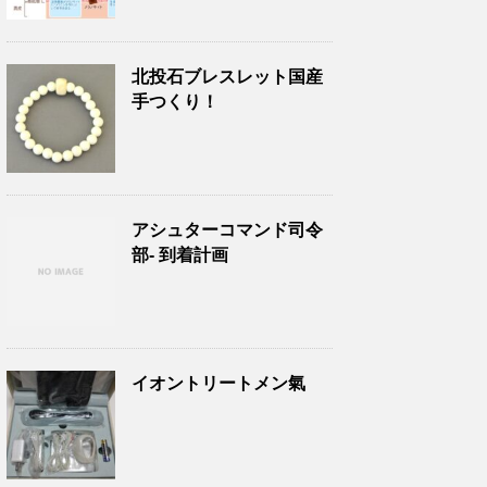
北投石ブレスレット国産
手つくり！
アシュターコマンド司令
部- 到着計画
イオントリートメン氣