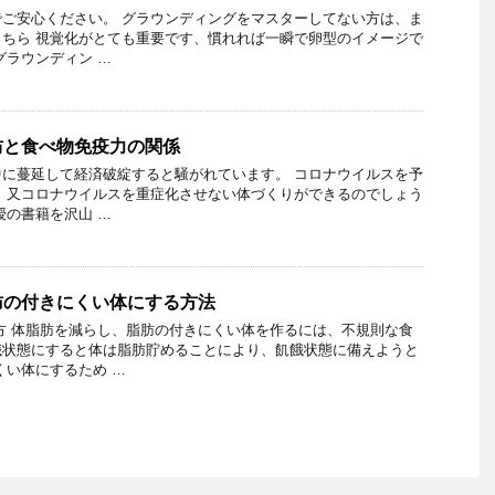
ご安心ください。 グラウンディングをマスターしてない方は、ま
ちら 視覚化がとても重要です、慣れれば一瞬で卵型のイメージで
グラウンディン …
防と食べ物免疫力の関係
に蔓延して経済破綻すると騒がれています。 コロナウイルスを予
 又コロナウイルスを重症化させない体づくりができるのでしょう
授の書籍を沢山 …
肪の付きにくい体にする方法
方 体脂肪を減らし、脂肪の付きにくい体を作るには、不規則な食
餓状態にすると体は脂肪貯めることにより、飢餓状態に備えようと
くい体にするため …