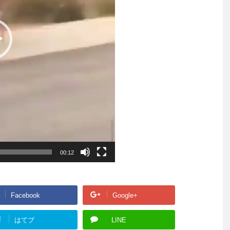
00:12
Facebook
Google+
!
はてブ
LINE