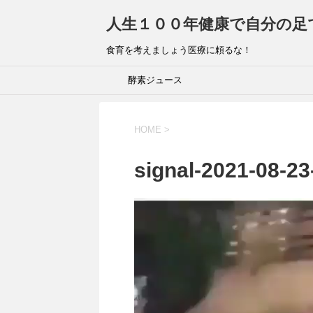
人生１００年健康で自分の足
食育を考えましょう医療に頼るな！
酵素ジュース
HOME
>
signal-2021-08-2
動
画
プ
レ
ー
ヤ
ー