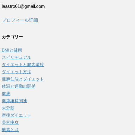
laastro61@gmail.com
プロフィール詳細
カテゴリー
BMIと健康
スピリチュアル
ダイエットと腸内環境
ダイエット方法
亜麻仁油とダイエット
体温と運動の関係
健康
健康維持関連
未分類
産後ダイエット
美容痩身
酵素とは