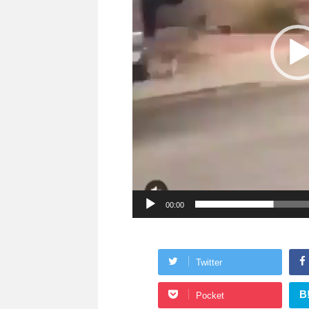
00:00
Twitter
B
Pocket