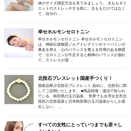
体のサイズ測定方法を見てみましょう。 太ももダイ
エットのストレッチする前に、太ももだけではなく
て、自分の …
幸せホルモンセロトニン
幸せホルモンセロトニン 幸せホルモンセロトニン
は、神経伝達物質ノルアドレナリンやドーパミンの
暴走を抑え、心のバランスを整える作用のある物質
で、セロトニンが不足すると精神のバランスが崩れ
て、ストレスが溜 …
北投石ブレスレット国産手つくり！
国産品希少北投石ブレスレット 始めに、北投石に関
してご説明いたします。 ■商品特徴：湯治で知られ
ている、秋田県の玉川温泉。 世界でも台湾台北市北
投区の北投温泉と日本秋田県の玉川温泉からしか産
出しない。 …
すべての女性にとっていつまでも若々し