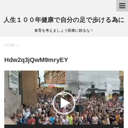
人生１００年健康で自分の足で歩ける為に
食育を考えましょう医療に頼るな！
HOME
>
Hdw2q3jQwM9mryEY
動
画
プ
レ
ー
ヤ
ー