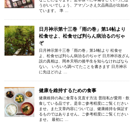
うがいいでしょう、アマゾンさえ欠品商品が出始め
ています。 準 …
日月神示第十三巻「雨の巻」第14帖より
松食せよ、松食せば判らん病治るのぢゃ
ぞ
日月神示第十三巻「雨の巻」第14帖より 松食せ
よ、松食せば判らん病治るのぢゃぞ 日月神示改ざん
説の真相は、岡本天明の後半生を知らなければなら
ない。 いろいろ調べてたことを書きます 日月神示
に先ほどのよ …
健康を維持するための食事
健康維持の為に食育を見直す方法 普段私が愛用・飲
食している品です。是非ご参考程度にご覧ください
ませ。また文章内容については、健康維持を保証す
るものではありません。ご参考程度にご覧ください
ませ。 最初に …