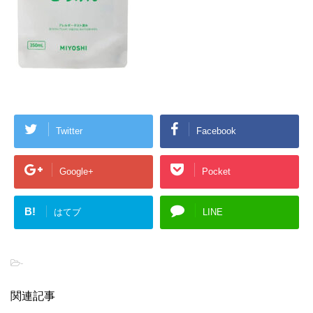
Twitter
Facebook
Google+
Pocket
B!
はてブ
LINE
-
関連記事