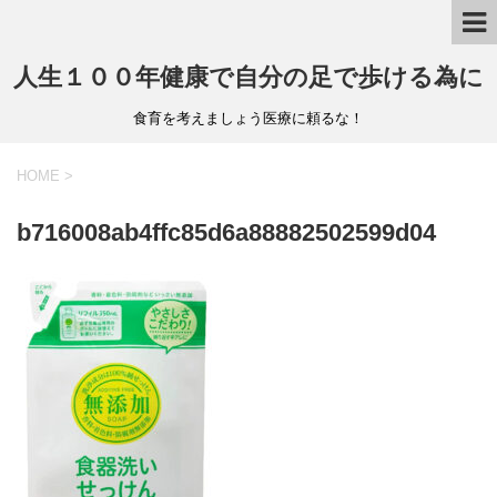
人生１００年健康で自分の足で歩ける為に
食育を考えましょう医療に頼るな！
HOME
>
b716008ab4ffc85d6a88882502599d04