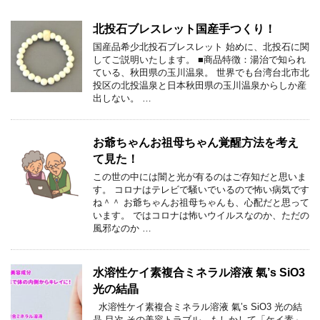
北投石ブレスレット国産手つくり！
国産品希少北投石ブレスレット 始めに、北投石に関
してご説明いたします。 ■商品特徴：湯治で知られ
ている、秋田県の玉川温泉。 世界でも台湾台北市北
投区の北投温泉と日本秋田県の玉川温泉からしか産
出しない。 …
お爺ちゃんお祖母ちゃん覚醒方法を考え
て見た！
この世の中には闇と光が有るのはご存知だと思いま
す。 コロナはテレビで騒いでいるので怖い病気です
ね＾＾ お爺ちゃんお祖母ちゃんも、心配だと思って
います。 ではコロナは怖いウイルスなのか、ただの
風邪なのか …
水溶性ケイ素複合ミネラル溶液 氣’s SiO3
光の結晶
水溶性ケイ素複合ミネラル溶液 氣’s SiO3 光の結
晶 目次 その美容トラブル、もしかして「ケイ素」