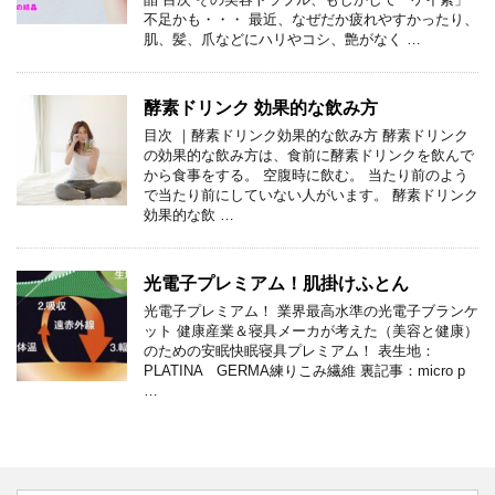
不足かも・・・ 最近、なぜだか疲れやすかったり、
肌、髪、爪などにハリやコシ、艶がなく …
酵素ドリンク 効果的な飲み方
目次 ｜酵素ドリンク効果的な飲み方 酵素ドリンク
の効果的な飲み方は、食前に酵素ドリンクを飲んで
から食事をする。 空腹時に飲む。 当たり前のよう
で当たり前にしていない人がいます。 酵素ドリンク
効果的な飲 …
光電子プレミアム！肌掛けふとん
光電子プレミアム！ 業界最高水準の光電子ブランケ
ット 健康産業＆寝具メーカが考えた（美容と健康）
のための安眠快眠寝具プレミアム！ 表生地：
PLATINA GERMA練りこみ繊維 裏記事：micro p
…