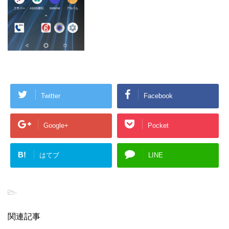
Twitter
Facebook
Google+
Pocket
B!
はてブ
LINE
-
関連記事