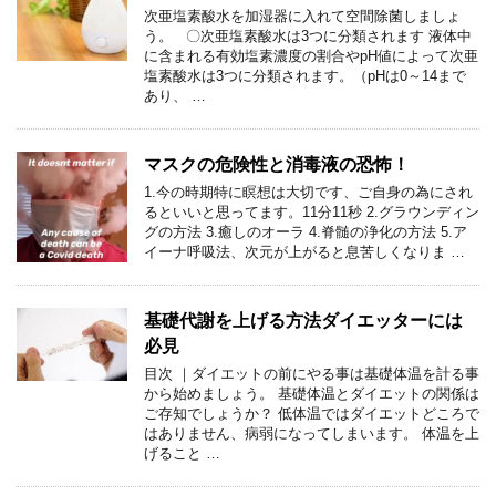
次亜塩素酸水を加湿器に入れて空間除菌しましょ
う。 〇次亜塩素酸水は3つに分類されます 液体中
に含まれる有効塩素濃度の割合やpH値によって次亜
塩素酸水は3つに分類されます。（pHは0～14まで
あり、 …
マスクの危険性と消毒液の恐怖！
1.今の時期特に瞑想は大切です、ご自身の為にされ
るといいと思ってます。11分11秒 2.グラウンディン
グの方法 3.癒しのオーラ 4.脊髄の浄化の方法 5.ア
イーナ呼吸法、次元が上がると息苦しくなりま …
基礎代謝を上げる方法ダイエッターには
必見
目次 ｜ダイエットの前にやる事は基礎体温を計る事
から始めましょう。 基礎体温とダイエットの関係は
ご存知でしょうか？ 低体温ではダイエットどころで
はありません、病弱になってしまいます。 体温を上
げること …