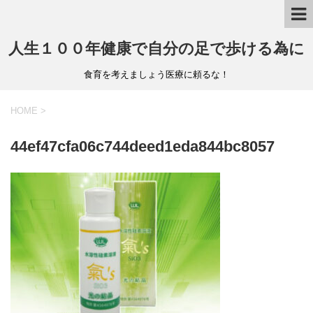
人生１００年健康で自分の足で歩ける為に
食育を考えましょう医療に頼るな！
HOME
>
44ef47cfa06c744deed1eda844bc8057