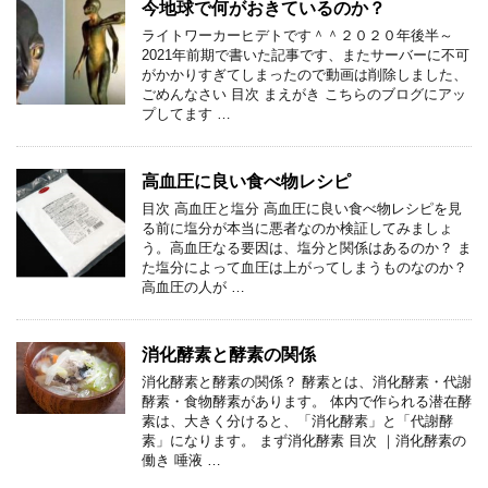
今地球で何がおきているのか？
ライトワーカーヒデトです＾＾２０２０年後半～
2021年前期で書いた記事です、またサーバーに不可
がかかりすぎてしまったので動画は削除しました、
ごめんなさい 目次 まえがき こちらのブログにアッ
プしてます …
高血圧に良い食べ物レシピ
目次 高血圧と塩分 高血圧に良い食べ物レシピを見
る前に塩分が本当に悪者なのか検証してみましょ
う。高血圧なる要因は、塩分と関係はあるのか？ ま
た塩分によって血圧は上がってしまうものなのか？
高血圧の人が …
消化酵素と酵素の関係
消化酵素と酵素の関係？ 酵素とは、消化酵素・代謝
酵素・食物酵素があります。 体内で作られる潜在酵
素は、大きく分けると、「消化酵素」と「代謝酵
素」になります。 まず消化酵素 目次 ｜消化酵素の
働き 唾液 …