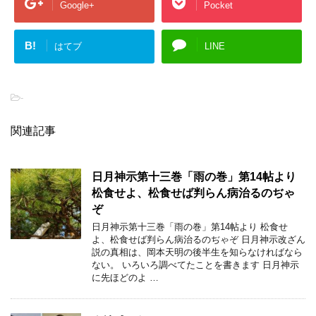
Google+
Pocket
B!
はてブ
LINE
-
関連記事
日月神示第十三巻「雨の巻」第14帖より
松食せよ、松食せば判らん病治るのぢゃ
ぞ
日月神示第十三巻「雨の巻」第14帖より 松食せ
よ、松食せば判らん病治るのぢゃぞ 日月神示改ざん
説の真相は、岡本天明の後半生を知らなければなら
ない。 いろいろ調べてたことを書きます 日月神示
に先ほどのよ …