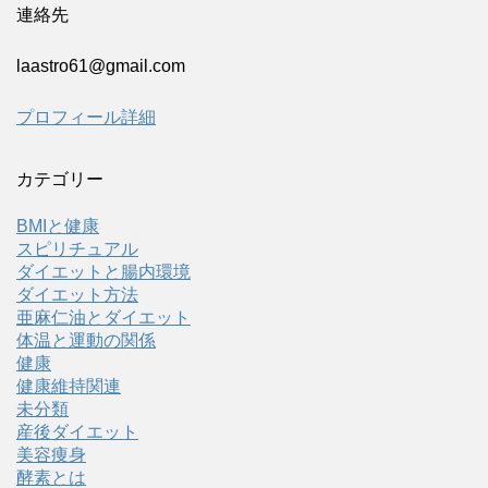
連絡先
laastro61@gmail.com
プロフィール詳細
カテゴリー
BMIと健康
スピリチュアル
ダイエットと腸内環境
ダイエット方法
亜麻仁油とダイエット
体温と運動の関係
健康
健康維持関連
未分類
産後ダイエット
美容痩身
酵素とは