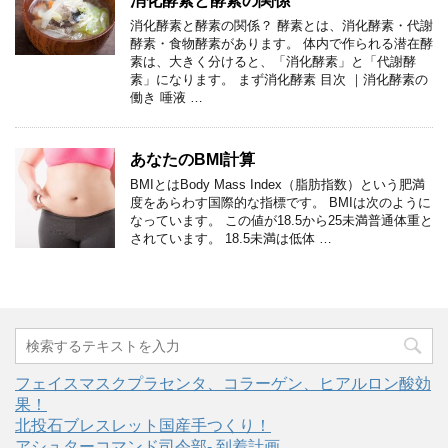
消化酵素と酵素の関係
消化酵素と酵素の関係？ 酵素とは、消化酵素・代謝
酵素・食物酵素があります。 体内で作られる潜在酵
素は、大きく分けると、「消化酵素」と「代謝酵
素」になります。 まず消化酵素 目次 ｜消化酵素の
働き 唾液 …
あなたのBMI計算
BMIとはBody Mass Index（脂肪指数）という肥満
度をあらわす国際的な指標です。 BMIは次のように
なっています。 この値が18.5から25未満普通体重と
されています。 18.5未満は低体 …
フェイスマスクプラセンタ、コラーゲン、ヒアルロン酸効
果！
北投石ブレスレット国産手つくり！
アシュターコマンド司令部- 到着計画