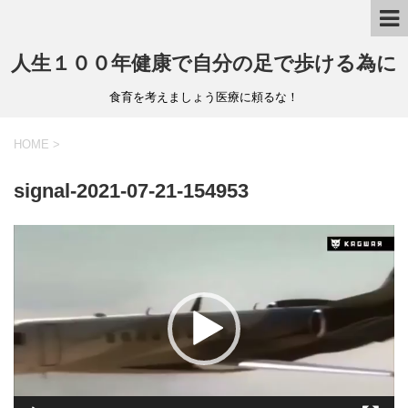
人生１００年健康で自分の足で歩ける為に
食育を考えましょう医療に頼るな！
HOME
>
signal-2021-07-21-154953
動
画
プ
レ
ー
ヤ
ー