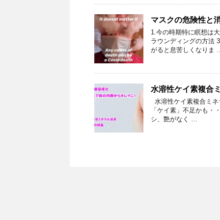
マスクの危険性と
1.今の時期特に瞑想は大
ラウンディングの方法 3
がると息苦しくなりま 
水溶性ケイ素複合ミネ
水溶性ケイ素複合ミネラル
「ケイ素」不足かも・・
シ、艶がなく …