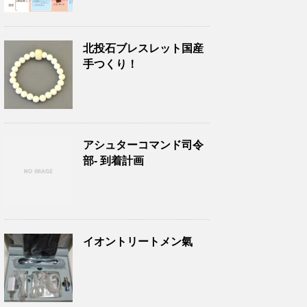
北投石ブレスレット国産
手つくり！
アシュターコマンド司令
部- 到着計画
イオントリートメン氣