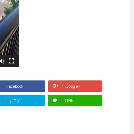
Facebook
Google+
!
はてブ
LINE