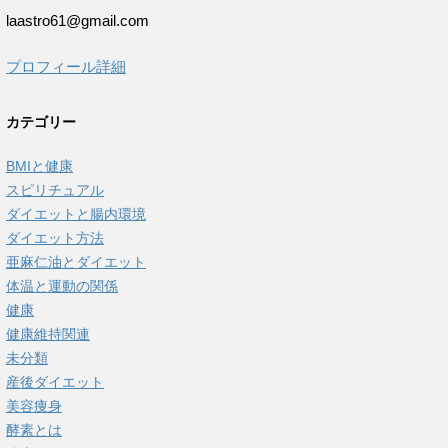
laastro61@gmail.com
プロフィール詳細
カテゴリー
BMIと健康
スピリチュアル
ダイエットと腸内環境
ダイエット方法
亜麻仁油とダイエット
体温と運動の関係
健康
健康維持関連
未分類
産後ダイエット
美容痩身
酵素とは