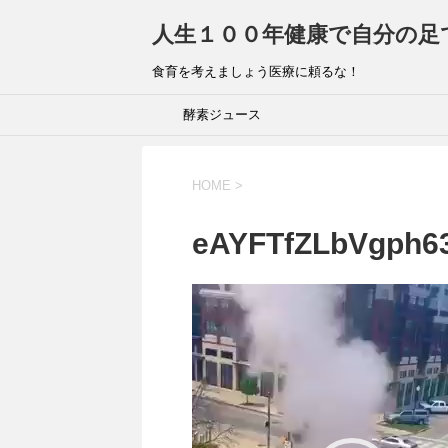
人生１００年健康で自分の足
食育を考えましょう医療に頼るな！
酵素ジュース
HOME
>
eAYFTfZLbVgph6
動
画
プ
レ
ー
ヤ
ー