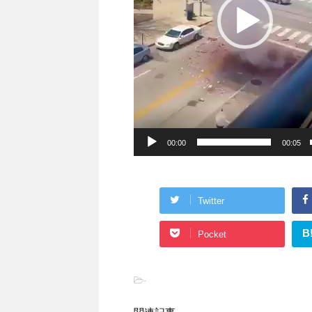
00:00
00:05
Twitter
B
Pocket
-