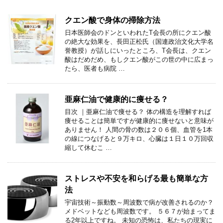
クエン酸で身体の掃除方法
日本医師会のドンといわれたT会長の所にクエン酸
の絶大な効果を、長田正松氏（国連政治文化大学名
誉教授）が話しにいったところ、T会長は、クエン
酸はだめだめ、もしクエン酸がこの世の中に広まっ
たら、医者も病院 …
亜麻仁油で健康的に痩せる？
目次 ｜亜麻仁油で痩せる？ 体の構造を理解すれば
痩せることは簡単ですが健康的に痩せないと意味が
ありません！ 人間の骨の数は２０６個、血管を1本
の線につなげると９万キロ、心臓は１日１０万回収
縮して休むこ …
ストレスや不安を和らげる最も簡単な方
法
宇宙技術～振動数～周波数で病が改善されるのか？
メドベットなども周波数です。 ５６７が始まってま
る2年以上ですね。 未知の恐怖は、私たちの現実に