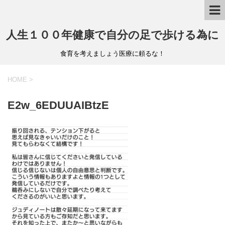
人生１００年健康で自分の足で歩ける為に
食育を考えましょう医療に頼るな！
HOME
>
E2w_6EDUUAIBtzE