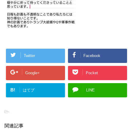
Twitter
Facebook
Google+
Pocket
B!
はてブ
LINE
-
関連記事