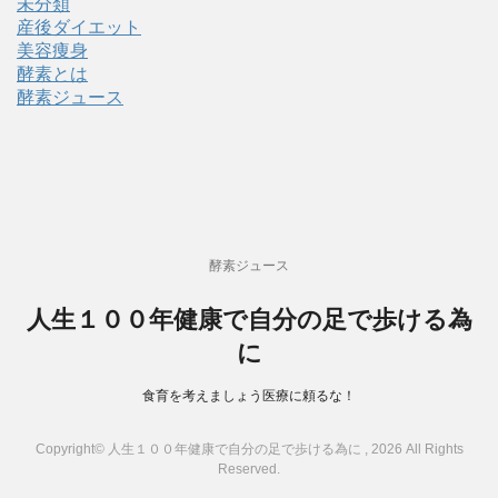
未分類
産後ダイエット
美容痩身
酵素とは
酵素ジュース
酵素ジュース
人生１００年健康で自分の足で歩ける為
に
食育を考えましょう医療に頼るな！
Copyright© 人生１００年健康で自分の足で歩ける為に , 2026 All Rights
Reserved.