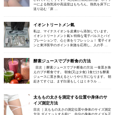
ーによる熱気浴や高温室はもちろん、熱気を床下に
送り込む「床 …
イオントリートメン氣
私は、マイナスイオンを皮膚から添加しています。
イオントリートメント氣’s 特殊な電子パルスとバイ
ブレーションで、心と体をリフレッシュ！ 電子イオ
ンと東洋医学のポイント刺激を応用し、人の手 …
酵素ジュースでプチ断食の方法
目次 ｜酵素ジュースでプチ断食の方法 一食置き換
えのプチ断食です。 朝食(又はタ食) 1食だけを酵素
ジュースに置き換えるというやり方になります。 朝
起きてすぐは、まず白湯もしくはミネラル …
太ももの太さを測定する位置や身体のサ
イズ測定方法
目次 ｜太ももの太さの測定位置や身体のサイズ測定
方法 ダイエットする前に、自分の身体のサイズを正