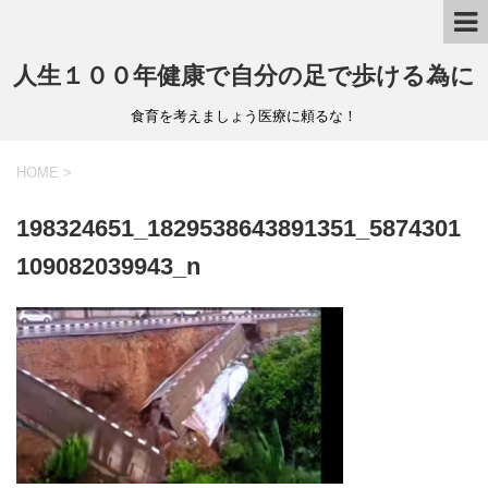
人生１００年健康で自分の足で歩ける為に
食育を考えましょう医療に頼るな！
HOME
>
198324651_1829538643891351_5874301
109082039943_n