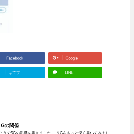
Facebook
Google+
!
はてブ
LINE
５Gの関係
みようで5Gの影響を書きました。 ５Gをもっと深く書いてみまし