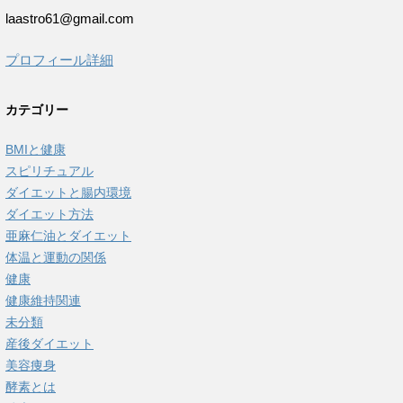
laastro61@gmail.com
プロフィール詳細
カテゴリー
BMIと健康
スピリチュアル
ダイエットと腸内環境
ダイエット方法
亜麻仁油とダイエット
体温と運動の関係
健康
健康維持関連
未分類
産後ダイエット
美容痩身
酵素とは