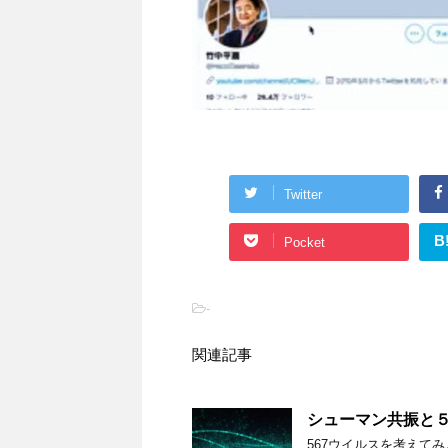
Twitter
B
Pocket
-
関連記事
シューマン共振と
567ウイルスを考えて