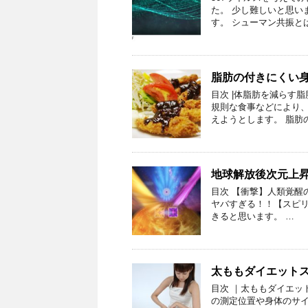
た。 少し難しいと思い
す。 シューマン共振とは
脂肪の付きにくい
目次 |体脂肪を減らす
規則な食事などにより
えようとします。 脂肪
地球解放後次元上
目次 【衝撃】人類覚醒
ヤバすぎる！！【スピリ
きると思います。 …
太ももダイエット
目次 ｜太ももダイエッ
の測定位置や身体のサイ