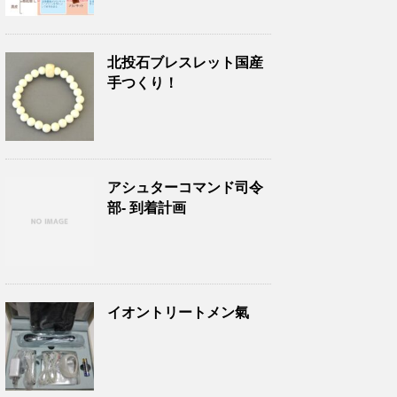
北投石ブレスレット国産
手つくり！
アシュターコマンド司令
部- 到着計画
イオントリートメン氣