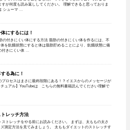
ますが何度も読み返ししてください。 理解できると思っておりま
 シューマ …
身体にするには！
脂肪の付きにくい体にする方法 脂肪の付きにくい体を作るには、不
、体を飢餓状態にすると体は脂肪貯めることにより、飢餓状態に備
の付きにくい体 …
昇する為に！
のプロセスはまさに最終段階にある！？イエスからのメッセージが
チュアル】YouTubeは こちらの無料書籍読んでください理解で
ストレッチ方法
トストレッチをやる前にお読みください。 まずは、太ももの太さ
ズ測定方法を見てみましょう。 太ももダイエットのストレッチす