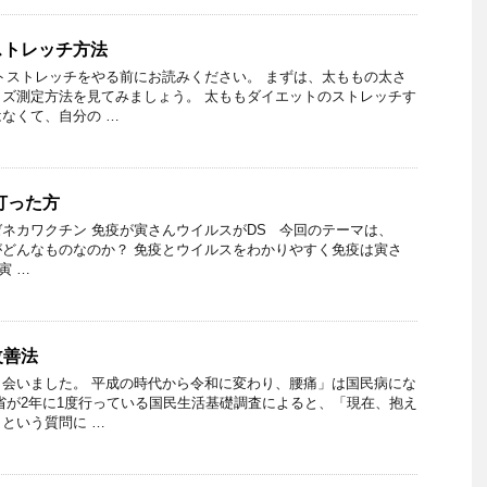
ストレッチ方法
トストレッチをやる前にお読みください。 まずは、太ももの太さ
ズ測定方法を見てみましょう。 太ももダイエットのストレッチす
なくて、自分の …
打った方
ネカワクチン 免疫が寅さんウイルスがDS 今回のテーマは、
どんなものなのか？ 免疫とウイルスをわかりやすく免疫は寅さ
寅 …
改善法
会いました。 平成の時代から令和に変わり、腰痛」は国民病にな
省が2年に1度行っている国民生活基礎調査によると、「現在、抱え
という質問に …