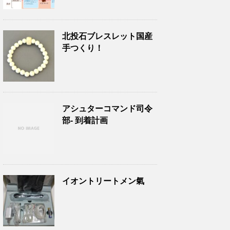
北投石ブレスレット国産
手つくり！
アシュターコマンド司令
部- 到着計画
イオントリートメン氣