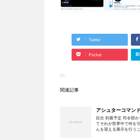
Twitter
B
Pocket
-
関連記事
アシュターコマンド
目次 到着予定 司令部
てそれが世界中で何を
んを迎える展示を行うこ