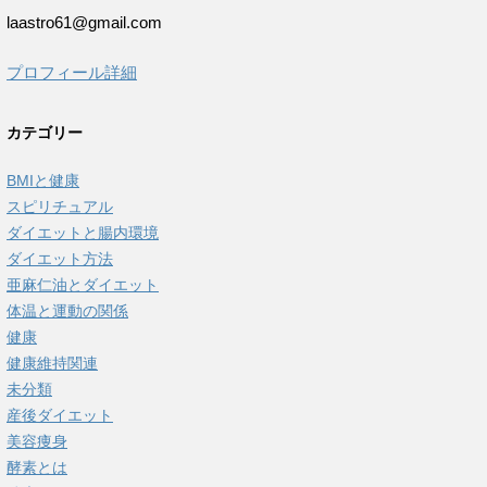
laastro61@gmail.com
プロフィール詳細
カテゴリー
BMIと健康
スピリチュアル
ダイエットと腸内環境
ダイエット方法
亜麻仁油とダイエット
体温と運動の関係
健康
健康維持関連
未分類
産後ダイエット
美容痩身
酵素とは