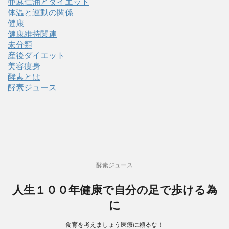
亜麻仁油とダイエット
体温と運動の関係
健康
健康維持関連
未分類
産後ダイエット
美容痩身
酵素とは
酵素ジュース
酵素ジュース
人生１００年健康で自分の足で歩ける為
に
食育を考えましょう医療に頼るな！