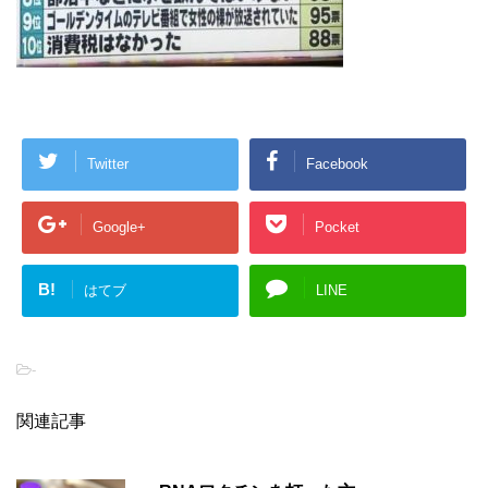
Twitter
Facebook
Google+
Pocket
B!
はてブ
LINE
-
関連記事