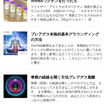
ｍRNAワクチンを打った方
ファイザー・アストラゼネカワクチン 免疫が寅さん
ウイルスがDS 今回のテーマは、「ｍＲＮＡワクチ
ン」がどんなものなのか？ 免疫とウイルスをわかり
やすく免疫は寅さん、DSはウイルス＾＾ 寅 …
プレアデス本格的基本グラウンディング
の方法
YouTube動画をみて見ましたが、本格的なグラウン
ディングが探せれなかったのでこちらに書いておき
ます。是非ご参考になさってください。 正しくやり
自分の色を見つましょう。 こちらにハイアーセルフ
と繋が …
脊椎の経絡を開く方法プレアデス覚醒
脊椎（背骨）の経絡を開くこのプログラムでは、そ
れにともなってさまざまなことが引き起こされま
す。 まず最初に、あなた自信の抑圧されたエネルギ
ーが脊椎からとりのぞかれ、あなたという存在がし
っかりと肉体の中 …