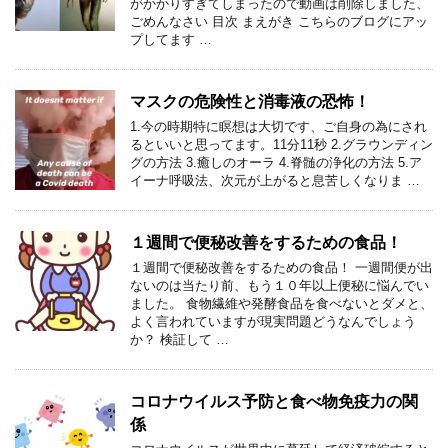
がかかりすぎてしまったので動画は削除しました、
ごめんなさい 目次 まえがき こちらのブログにアッ
プしてます …
マスクの危険性と消毒液の恐怖！
1.今の時期特に瞑想は大切です、ご自身の為にされ
るといいと思ってます。11分11秒 2.グラウンディン
グの方法 3.癒しのオーラ 4.脊髄の浄化の方法 5.ア
イーナ呼吸法、次元が上がると息苦しくなりま …
１週間で便秘改善をするための食品！
１週間で便秘改善をするための食品！ 一週間便が出
ないのは当たり前、もう１０年以上便秘に悩んでい
ました。 食物繊維や発酵食品を食べないとダメと、
よく言われていますが現実問題どうなんでしょう
か？ 検証して …
コロナウイルス予防と食べ物免疫力の関
係