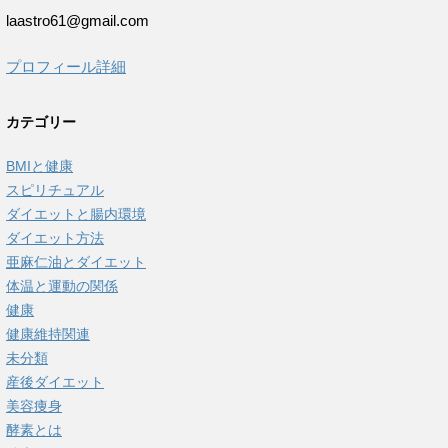
laastro61@gmail.com
プロフィール詳細
カテゴリー
BMIと健康
スピリチュアル
ダイエットと腸内環境
ダイエット方法
亜麻仁油とダイエット
体温と運動の関係
健康
健康維持関連
未分類
産後ダイエット
美容痩身
酵素とは