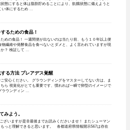
餓状態にすると体は脂肪貯めることにより、飢餓状態に備えようと
くい体にするため …
をするための食品！
ための食品！ 一週間便が出ないのは当たり前、もう１０年以上便
食物繊維や発酵食品を食べないとダメと、よく言われていますが現
か？ 検証して …
する方法 プレアデス覚醒
ご安心ください。 グラウンディングをマスターしてない方は、ま
ちら 視覚化がとても重要です、慣れれば一瞬で卵型のイメージで
グラウンディン …
えてみよう。
もございますが是非最後までお読みくださいませ！ またシューマン
もっと理解できると思います。 各都道府県情報開示567は存在