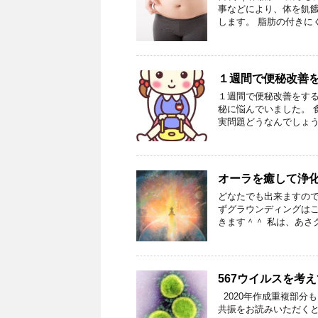
事などにより、体を飢
します。 脂肪の付きに
１週間で便秘改善
１週間で便秘改善をする
秘に悩んでいました。 
実問題どうなんでしょう
オーラを癒して浄化
どなたでも出来ますので
ずグラウンディングはこ
きます＾＾ 私は、あさ
567ウイルスを考
2020年作成重複部分
共振をお読みいただくと