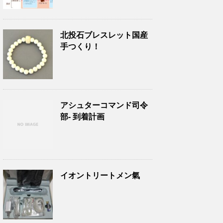
北投石ブレスレット国産
手つくり！
アシュターコマンド司令
部- 到着計画
イオントリートメン氣