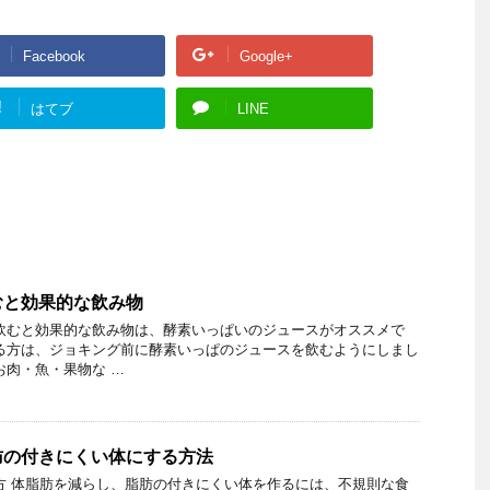
Facebook
Google+
!
はてブ
LINE
むと効果的な飲み物
飲むと効果的な飲み物は、酵素いっぱいのジュースがオススメで
る方は、ジョキング前に酵素いっぱのジュースを飲むようにしまし
お肉・魚・果物な …
肪の付きにくい体にする方法
方 体脂肪を減らし、脂肪の付きにくい体を作るには、不規則な食