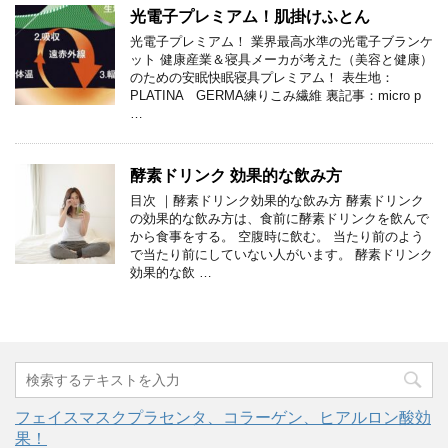
光電子プレミアム！肌掛けふとん
光電子プレミアム！ 業界最高水準の光電子ブランケ
ット 健康産業＆寝具メーカが考えた（美容と健康）
のための安眠快眠寝具プレミアム！ 表生地：
PLATINA GERMA練りこみ繊維 裏記事：micro p
…
酵素ドリンク 効果的な飲み方
目次 ｜酵素ドリンク効果的な飲み方 酵素ドリンク
の効果的な飲み方は、食前に酵素ドリンクを飲んで
から食事をする。 空腹時に飲む。 当たり前のよう
で当たり前にしていない人がいます。 酵素ドリンク
効果的な飲 …
フェイスマスクプラセンタ、コラーゲン、ヒアルロン酸効
果！