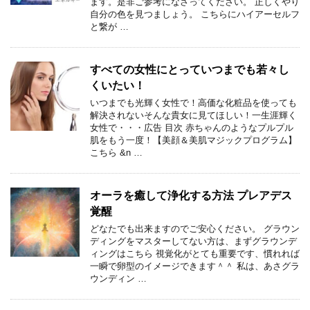
ます。是非ご参考になさってください。 正しくやり
自分の色を見つましょう。 こちらにハイアーセルフ
と繋が …
すべての女性にとっていつまでも若々し
くいたい！
いつまでも光輝く女性で！高価な化粧品を使っても
解決されないそんな貴女に見てほしい！一生涯輝く
女性で・・・広告 目次 赤ちゃんのようなプルプル
肌をもう一度！【美顔＆美肌マジックプログラム】
こちら &n …
オーラを癒して浄化する方法 プレアデス
覚醒
どなたでも出来ますのでご安心ください。 グラウン
ディングをマスターしてない方は、まずグラウンデ
ィングはこちら 視覚化がとても重要です、慣れれば
一瞬で卵型のイメージできます＾＾ 私は、あさグラ
ウンディン …