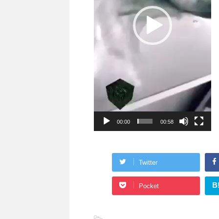
00:00
00:58
Twitter
B
Pocket
-