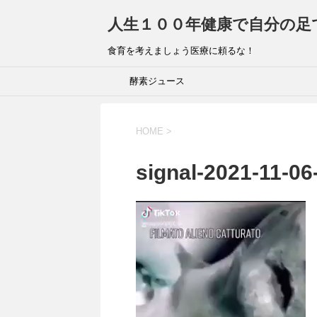
人生１００年健康で自分の足
食育を考えましょう医療に頼るな！
酵素ジュース
HOME
>
signal-2021-11-0
動
画
プ
レ
ー
ヤ
ー