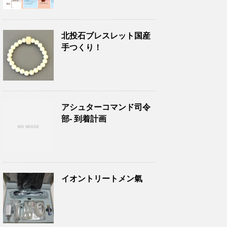
北投石ブレスレット国産
手つくり！
アシュターコマンド司令
部- 到着計画
イオントリートメン氣