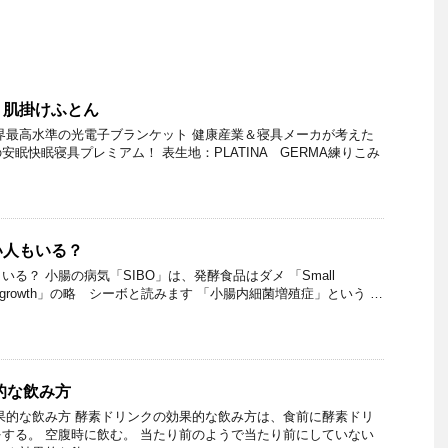
！肌掛けふとん
界最高水準の光電子ブランケット 健康産業＆寝具メーカが考えた
眠快眠寝具プレミアム！ 表生地：PLATINA GERMA練りこみ
…
い人もいる？
る？ 小腸の病気「SIBO」は、発酵食品はダメ 「Small
erial Overgrowth」の略 シーボと読みます 「小腸内細菌増殖症」という …
的な飲み方
果的な飲み方 酵素ドリンクの効果的な飲み方は、食前に酵素ドリ
する。 空腹時に飲む。 当たり前のようで当たり前にしていない