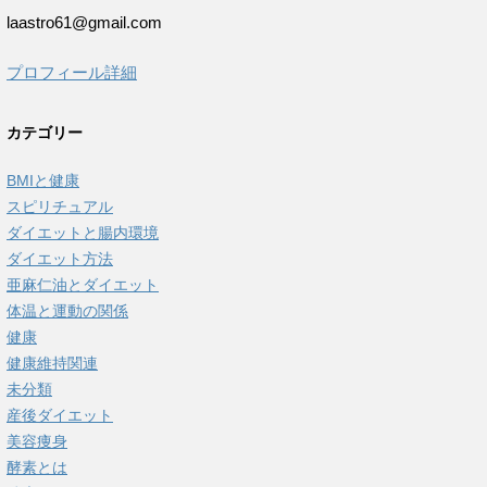
laastro61@gmail.com
プロフィール詳細
カテゴリー
BMIと健康
スピリチュアル
ダイエットと腸内環境
ダイエット方法
亜麻仁油とダイエット
体温と運動の関係
健康
健康維持関連
未分類
産後ダイエット
美容痩身
酵素とは