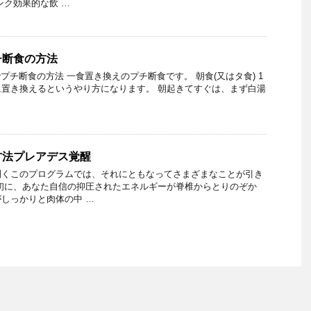
ンク効果的な飲 …
チ断食の方法
プチ断食の方法 一食置き換えのプチ断食です。 朝食(又はタ食) 1
置き換えるというやり方になります。 朝起きてすぐは、まず白湯
方法プレアデス覚醒
開くこのプログラムでは、それにともなってさまざまなことが引き
初に、あなた自信の抑圧されたエネルギーが脊椎からとりのぞか
しっかりと肉体の中 …