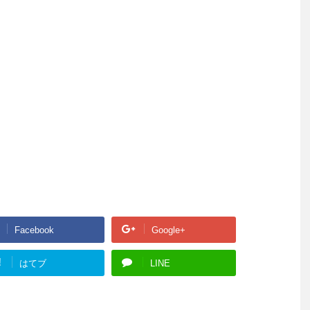
Facebook
Google+
!
はてブ
LINE