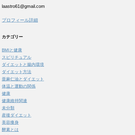
laastro61@gmail.com
プロフィール詳細
カテゴリー
BMIと健康
スピリチュアル
ダイエットと腸内環境
ダイエット方法
亜麻仁油とダイエット
体温と運動の関係
健康
健康維持関連
未分類
産後ダイエット
美容痩身
酵素とは