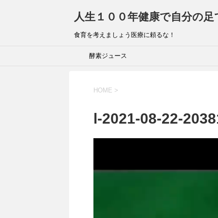
人生１００年健康で自分の足
食育を考えましょう医療に頼るな！
酵素ジュース
HOME
>
l-2021-08-22-2038
動
画
プ
レ
ー
ヤ
ー