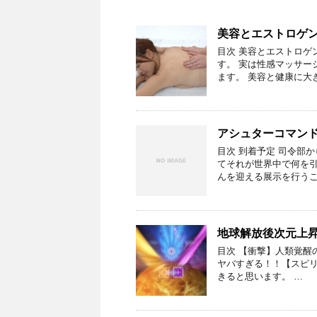
美容とエストロゲ
目次 美容とエストロゲ
す。 実は性感マッサー
ます。 美容と健康に大
アシュターコマンド
目次 到着予定 司令部
てそれが世界中で何を
んを迎える展示を行うこ
地球解放後次元上
目次 【衝撃】人類覚醒
ヤバすぎる！！【スピリ
きると思います。 …