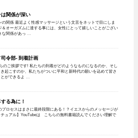
ンは関係が深い
ンの関係 最近よく性感マッサージという文言をネットで目にしま
ジ＆オーガズムに達する事には、女性にとって嬉しいことがござい
きな関係があっ …
司令部- 到着計画
からのご挨拶です! 私たちの到着がどのようなものになるのか、そし
引き起こすのか、私たちがついに平和と新時代の願いを込めて皆さ
とができるよ …
昇する為に！
のプロセスはまさに最終段階にある！？イエスからのメッセージが
チュアル】YouTubeは こちらの無料書籍読んでください理解で