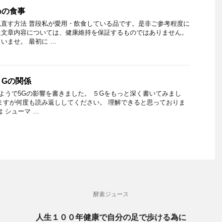
めの食事
直す方法 普段私が愛用・飲食している品です。是非ご参考程度に
た文章内容については、健康維持を保証するものではありません。
いませ。 最初に …
５Gの関係
みようで5Gの影響を書きました。 ５Gをもっと深く書いてみまし
ますが何度も読み返ししてください。 理解できると思っておりま
 シューマ …
酵素ジュース
人生１００年健康で自分の足で歩ける為に