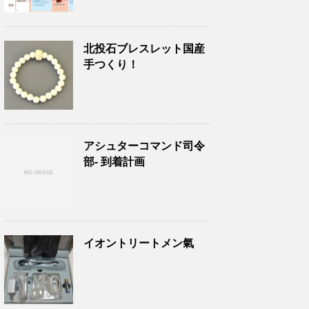
北投石ブレスレット国産
手つくり！
アシュターコマンド司令
部- 到着計画
イオントリートメン氣