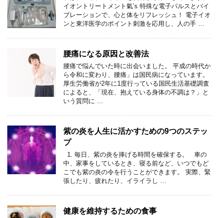
イオントリートメント氣’s 特殊な電子パルスとバイ
ブレーションで、心と体をリフレッシュ！ 電子イオ
ンと東洋医学のポイント刺激を応用し、人の手 …
腰痛になる原因と改善法
腰痛で悩んでいた時に出会いました。 平成の時代か
ら令和に変わり、腰痛」は国民病になっています。
厚生労働省が2年に1度行っている国民生活基礎調査
によると、「現在、抱えている身体の不調は？」と
いう質問に …
紫の炎を人生に活かすための9つのステッ
プ
1. 毎日、紫の炎を捧げる時間を確保する。 車の
中、家事をしているとき、寝る前など、いつでもど
こでも紫の炎の令を行うことができます。 実際、緊
張したり、疲れたり、イライラし …
健康を維持するための食事