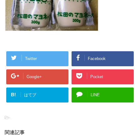
Twitter
Facebook
Google+
Pocket
B!
はてブ
LINE
-
関連記事