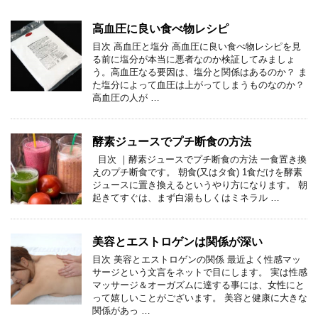
高血圧に良い食べ物レシピ
目次 高血圧と塩分 高血圧に良い食べ物レシピを見
る前に塩分が本当に悪者なのか検証してみましょ
う。高血圧なる要因は、塩分と関係はあるのか？ ま
た塩分によって血圧は上がってしまうものなのか？
高血圧の人が …
酵素ジュースでプチ断食の方法
目次 ｜酵素ジュースでプチ断食の方法 一食置き換
えのプチ断食です。 朝食(又はタ食) 1食だけを酵素
ジュースに置き換えるというやり方になります。 朝
起きてすぐは、まず白湯もしくはミネラル …
美容とエストロゲンは関係が深い
目次 美容とエストロゲンの関係 最近よく性感マッ
サージという文言をネットで目にします。 実は性感
マッサージ＆オーガズムに達する事には、女性にと
って嬉しいことがございます。 美容と健康に大きな
関係があっ …