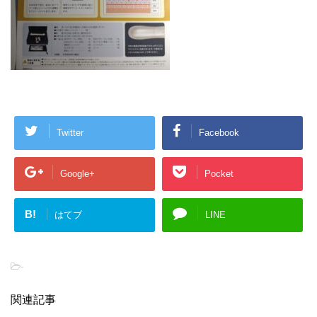
Twitter
Facebook
Google+
Pocket
B!
はてブ
LINE
-
関連記事