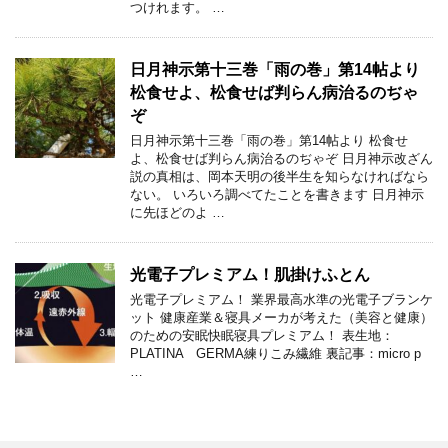
つけれます。 …
日月神示第十三巻「雨の巻」第14帖より
松食せよ、松食せば判らん病治るのぢゃ
ぞ
日月神示第十三巻「雨の巻」第14帖より 松食せ
よ、松食せば判らん病治るのぢゃぞ 日月神示改ざん
説の真相は、岡本天明の後半生を知らなければなら
ない。 いろいろ調べてたことを書きます 日月神示
に先ほどのよ …
光電子プレミアム！肌掛けふとん
光電子プレミアム！ 業界最高水準の光電子ブランケ
ット 健康産業＆寝具メーカが考えた（美容と健康）
のための安眠快眠寝具プレミアム！ 表生地：
PLATINA GERMA練りこみ繊維 裏記事：micro p
…