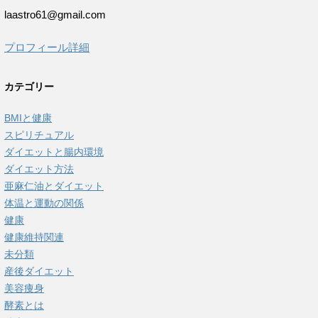
laastro61@gmail.com
プロフィール詳細
カテゴリー
BMIと健康
スピリチュアル
ダイエットと腸内環境
ダイエット方法
亜麻仁油とダイエット
体温と運動の関係
健康
健康維持関連
未分類
産後ダイエット
美容痩身
酵素とは