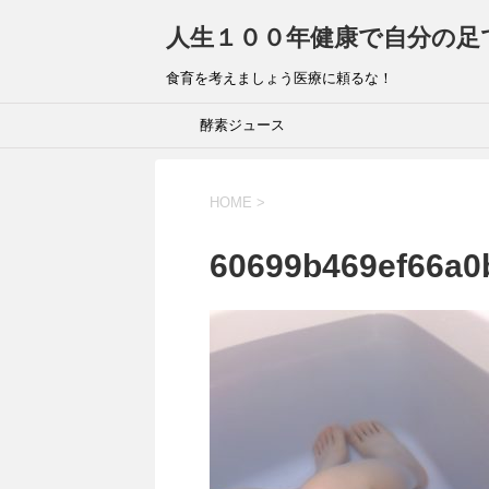
人生１００年健康で自分の足
食育を考えましょう医療に頼るな！
酵素ジュース
HOME
>
60699b469ef66a0