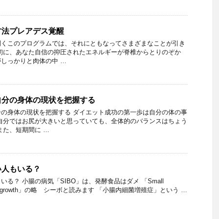
方法プレアデス覚醒
開くこのプログラムでは、それにともなってさまざまなことが引き
初に、あなた自信の抑圧されたエネルギーが脊椎からとりのぞか
しっかりと肉体の中 …
自分の身体の現状を把握する
の身体の現状を把握する ダイエット成功の第一歩は自分の体の事
自分ではお尻が大きいと思っていても、全体的のバランスはちょう
また、短期間に …
い人もいる？
る？ 小腸の病気「SIBO」は、発酵食品はダメ 「Small
erial Overgrowth」の略 シーボと読みます 「小腸内細菌増殖症」という …