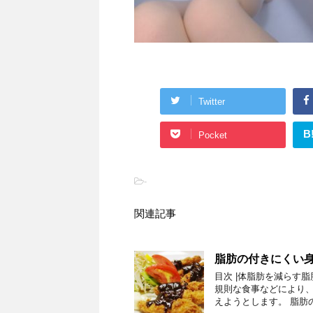
Twitter
B
Pocket
-
関連記事
脂肪の付きにくい
目次 |体脂肪を減らす
規則な食事などにより
えようとします。 脂肪