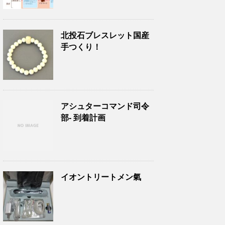
北投石ブレスレット国産
手つくり！
アシュターコマンド司令
部- 到着計画
イオントリートメン氣