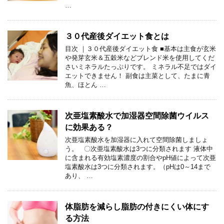
…
３０代産後ダイエット食とは
目次 ｜３０代産後ダイエット食 ■基本は主食が玄米
や発芽玄米＆五穀米などブレンド米を使用してくだ
さいミネラルたっぷりです。 ミネラル不足ではダイ
エットできません！ 副食は主菜として、たまに青
魚、ほとん …
次亜塩素酸水で加湿器空間除菌ウイルス
に効果ある？
次亜塩素酸水を加湿器に入れて空間除菌しましょ
う。 〇次亜塩素酸水は3つに分類されます 液体中
に含まれる有効塩素濃度の割合やpH値によって次亜
塩素酸水は3つに分類されます。（pHは0～14まで
あり、 …
体脂肪を減らし脂肪の付きにくい体にす
る方法