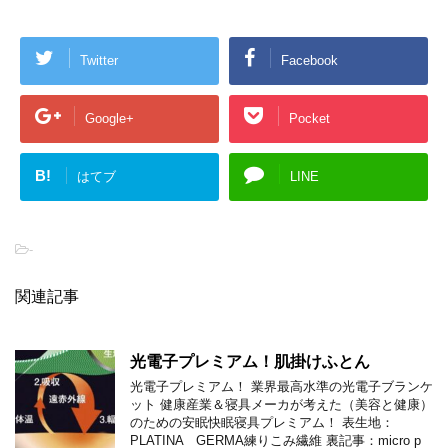
Twitter
Facebook
Google+
Pocket
B!
はてブ
LINE
-
関連記事
光電子プレミアム！肌掛けふとん
光電子プレミアム！ 業界最高水準の光電子ブランケ
ット 健康産業＆寝具メーカが考えた（美容と健康）
のための安眠快眠寝具プレミアム！ 表生地：
PLATINA GERMA練りこみ繊維 裏記事：micro p