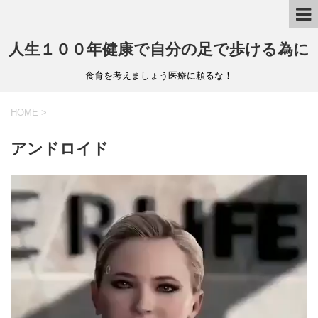
人生１００年健康で自分の足で歩ける為に
食育を考えましょう医療に頼るな！
HOME
>
アンドロイド
動
画
プ
レ
ー
ヤ
ー