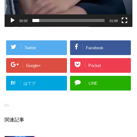
00:00
01:08
Twitter
Facebook
Google+
Pocket
B!
はてブ
LINE
-
関連記事