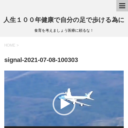
人生１００年健康で自分の足で歩ける為に
食育を考えましょう医療に頼るな！
HOME
>
signal-2021-07-08-100303
動
画
プ
レ
ー
ヤ
ー