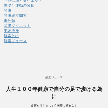
亜麻仁油とダイエット
体温と運動の関係
健康
健康維持関連
未分類
産後ダイエット
美容痩身
酵素とは
酵素ジュース
酵素ジュース
人生１００年健康で自分の足で歩ける為
に
食育を考えましょう医療に頼るな！