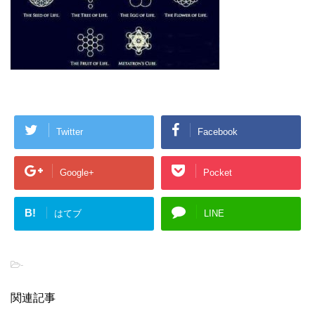
Twitter
Facebook
Google+
Pocket
B!
はてブ
LINE
-
関連記事