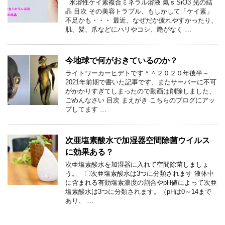
水溶性ケイ素複合ミネラル溶液 氣’s SiO3 光の結
晶 目次 その美容トラブル、もしかして「ケイ素」
不足かも・・・ 最近、なぜだか疲れやすかったり、
肌、髪、爪などにハリやコシ、艶がなく …
今地球で何がおきているのか？
ライトワーカーヒデトです＾＾２０２０年後半～
2021年前期で書いた記事です、またサーバーに不可
がかかりすぎてしまったので動画は削除しました、
ごめんなさい 目次 まえがき こちらのブログにアッ
プしてます …
次亜塩素酸水で加湿器空間除菌ウイルス
に効果ある？
次亜塩素酸水を加湿器に入れて空間除菌しましょ
う。 〇次亜塩素酸水は3つに分類されます 液体中
に含まれる有効塩素濃度の割合やpH値によって次亜
塩素酸水は3つに分類されます。（pHは0～14まで
あり、 …