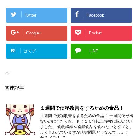
Twitter
Facebook
Google+
Pocket
B!
はてブ
LINE
-
関連記事
１週間で便秘改善をするための食品！
１週間で便秘改善をするための食品！ 一週間便が出
ないのは当たり前、もう１０年以上便秘に悩んでい
ました。 食物繊維や発酵食品を食べないとダメと、
よく言われていますが現実問題どうなんでしょう
か？ 検証して …