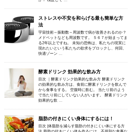
ストレスや不安を和らげる最も簡単な方
法
宇宙技術～振動数～周波数で病が改善されるのか？
メドベットなども周波数です。 ５６７が始まってま
る2年以上ですね。 未知の恐怖は、私たちの現実に
現れたいという私たちの欲求をブロックし、何回、
快適ゾーン …
酵素ドリンク 効果的な飲み方
目次 ｜酵素ドリンク効果的な飲み方 酵素ドリンク
の効果的な飲み方は、食前に酵素ドリンクを飲んで
から食事をする。 空腹時に飲む。 当たり前のよう
で当たり前にしていない人がいます。 酵素ドリンク
効果的な飲 …
脂肪の付きにくい身体にするには！
目次 |体脂肪を減らす脂肪の付きにくい体にする方
法 脂肪の付きにくい体を作るには、不規則な食事な