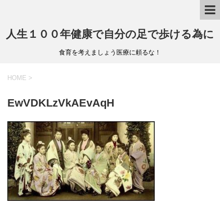
人生１００年健康で自分の足で歩ける為に
食育を考えましょう医療に頼るな！
HOME
>
EwVDKLzVkAEvAqH