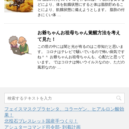
どにより、体を飢餓状態にすると体は脂肪貯めるこ
とにより、飢餓状態に備えようとします。 脂肪の付
きにくい体 …
お爺ちゃんお祖母ちゃん覚醒方法を考え
て見た！
この世の中には闇と光が有るのはご存知だと思いま
す。 コロナはテレビで騒いでいるので怖い病気です
ね＾＾ お爺ちゃんお祖母ちゃんも、心配だと思って
います。 ではコロナは怖いウイルスなのか、ただの
風邪なのか …
フェイスマスクプラセンタ、コラーゲン、ヒアルロン酸効
果！
北投石ブレスレット国産手つくり！
アシュターコマンド司令部- 到着計画