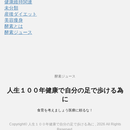
健康維持関連
未分類
産後ダイエット
美容痩身
酵素とは
酵素ジュース
酵素ジュース
人生１００年健康で自分の足で歩ける為
に
食育を考えましょう医療に頼るな！
Copyright© 人生１００年健康で自分の足で歩ける為に , 2026 All Rights
Reserved.