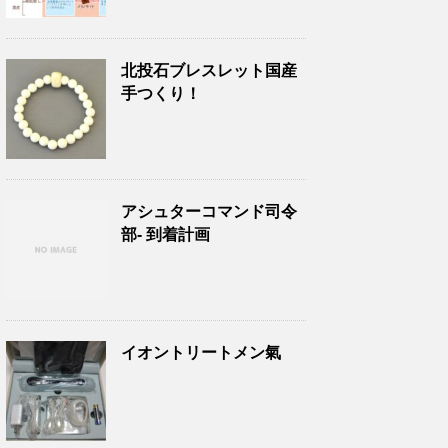
北投石ブレスレット国産
手つくり！
アシュターコマンド司令
部- 到着計画
イオントリートメン氣