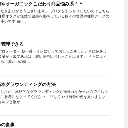
加やオーガニックこだわり商品悩み系＾＾
だきありがとうございます。 ブログをすっきりしたいのでこちら
健康オタクが無敵で健康を維持している数々の食品や健康グッズの
いです &n …
を管理できる
バロメーター 朝一番トイレに行っておしっこをしたときに色をよ
腎臓が正常であれば、濃い黄色いおしっこが出ます。 さらによく
らに濃い目の黄 …
基本グラウンディングの方法
て見ましたが、本格的なグラウンディングが探せれなかったのでこちら
ご参考になさってください。 正しくやり自分の色を見つましょ
セルフと繋が …
めの食事