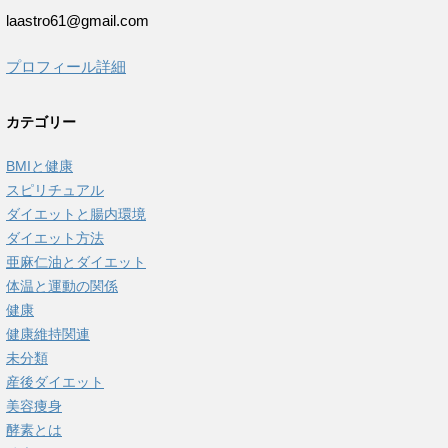
laastro61@gmail.com
プロフィール詳細
カテゴリー
BMIと健康
スピリチュアル
ダイエットと腸内環境
ダイエット方法
亜麻仁油とダイエット
体温と運動の関係
健康
健康維持関連
未分類
産後ダイエット
美容痩身
酵素とは