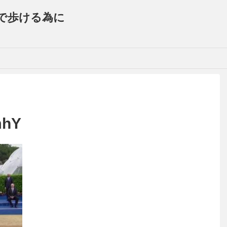
で歩ける為に
mhY