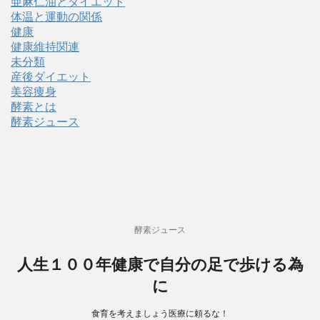
亜麻仁油とダイエット
体温と運動の関係
健康
健康維持関連
未分類
産後ダイエット
美容痩身
酵素とは
酵素ジュース
酵素ジュース
人生１００年健康で自分の足で歩ける為
に
食育を考えましょう医療に頼るな！