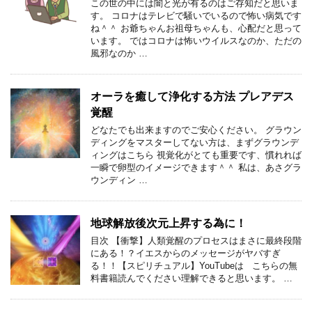
この世の中には闇と光が有るのはご存知だと思いま
す。 コロナはテレビで騒いでいるので怖い病気です
ね＾＾ お爺ちゃんお祖母ちゃんも、心配だと思って
います。 ではコロナは怖いウイルスなのか、ただの
風邪なのか …
オーラを癒して浄化する方法 プレアデス
覚醒
どなたでも出来ますのでご安心ください。 グラウン
ディングをマスターしてない方は、まずグラウンデ
ィングはこちら 視覚化がとても重要です、慣れれば
一瞬で卵型のイメージできます＾＾ 私は、あさグラ
ウンディン …
地球解放後次元上昇する為に！
目次 【衝撃】人類覚醒のプロセスはまさに最終段階
にある！？イエスからのメッセージがヤバすぎ
る！！【スピリチュアル】YouTubeは こちらの無
料書籍読んでください理解できると思います。 …