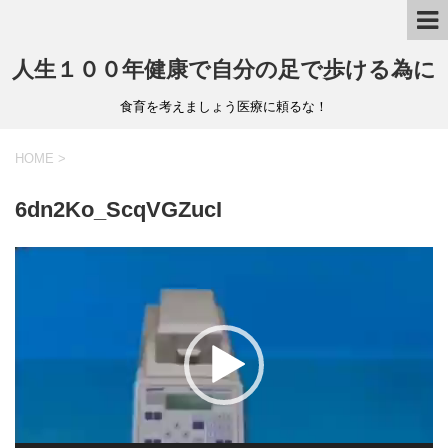
人生１００年健康で自分の足で歩ける為に
食育を考えましょう医療に頼るな！
HOME
>
6dn2Ko_ScqVGZucI
動
画
プ
レ
ー
ヤ
ー