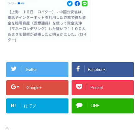
Twitter
Facebook
Google+
Pocket
B!
はてブ
LINE
-