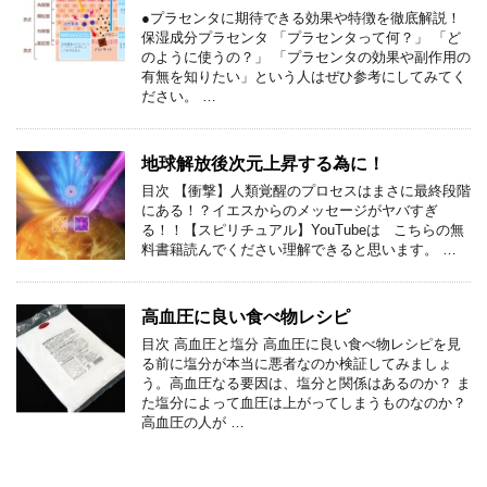
●プラセンタに期待できる効果や特徴を徹底解説！
保湿成分プラセンタ 「プラセンタって何？」 「ど
のように使うの？」 「プラセンタの効果や副作用の
有無を知りたい」という人はぜひ参考にしてみてく
ださい。 …
地球解放後次元上昇する為に！
目次 【衝撃】人類覚醒のプロセスはまさに最終段階
にある！？イエスからのメッセージがヤバすぎ
る！！【スピリチュアル】YouTubeは こちらの無
料書籍読んでください理解できると思います。 …
高血圧に良い食べ物レシピ
目次 高血圧と塩分 高血圧に良い食べ物レシピを見
る前に塩分が本当に悪者なのか検証してみましょ
う。高血圧なる要因は、塩分と関係はあるのか？ ま
た塩分によって血圧は上がってしまうものなのか？
高血圧の人が …