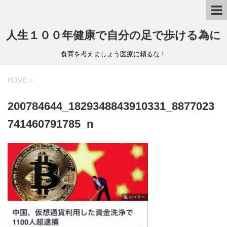
人生１００年健康で自分の足で歩ける為に
食育を考えましょう医療に頼るな！
HOME
>
200784644_1829348843910331_8877023
741460791785_n